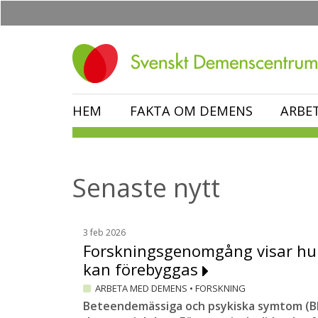
Hoppa
till
huvudinnehåll
HEM
FAKTA OM DEMENS
ARBE
Senaste nytt
3 feb 2026
Forskningsgenomgång visar hu
kan förebyggas
ARBETA MED DEMENS
•
FORSKNING
Beteendemässiga och psykiska symtom (BPS