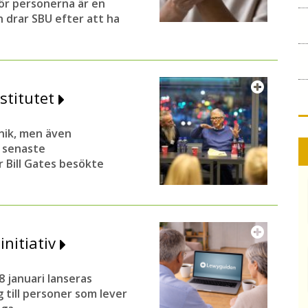
ör personerna är en
 drar SBU efter att ha
nstitutet
nik, men även
 senaste
 Bill Gates besökte
initiativ
 januari lanseras
g till personer som lever