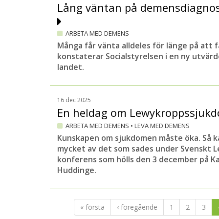
Lång väntan på demensdiagnos
ARBETA MED DEMENS
Många får vänta alldeles för länge på att 
konstaterar Socialstyrelsen i en ny utvär
landet.
16 dec 2025
En heldag om Lewykroppssjuk
ARBETA MED DEMENS
•
LEVA MED DEMENS
Kunskapen om sjukdomen måste öka. Så 
mycket av det som sades under Svenskt L
konferens som hölls den 3 december på Kar
Huddinge.
« första
‹ föregående
1
2
3