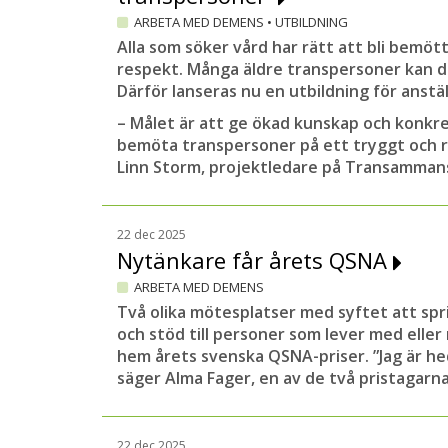
ARBETA MED DEMENS
•
UTBILDNING
Alla som söker vård har rätt att bli bemö
respekt. Många äldre transpersoner kan 
Därför lanseras nu en utbildning för anst
– Målet är att ge ökad kunskap och konkr
bemöta transpersoner på ett tryggt och re
Linn Storm, projektledare på Transamman
22 dec 2025
Nytänkare får årets QSNA
ARBETA MED DEMENS
Två olika mötesplatser med syftet att sp
och stöd till personer som lever med ell
hem årets svenska QSNA-priser. ”Jag är he
säger Alma Fager, en av de två pristagarna
22 dec 2025