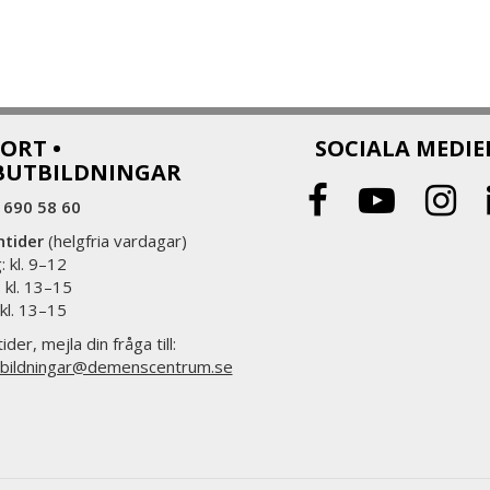
ORT •
SOCIALA MEDIE
BUTBILDNINGAR
 690 58 60
ntider
(helgfria vardagar)
 kl. 9–12
 kl. 13–15
 kl. 13–15
ider, mejla din fråga till:
bildningar@demenscentrum.se