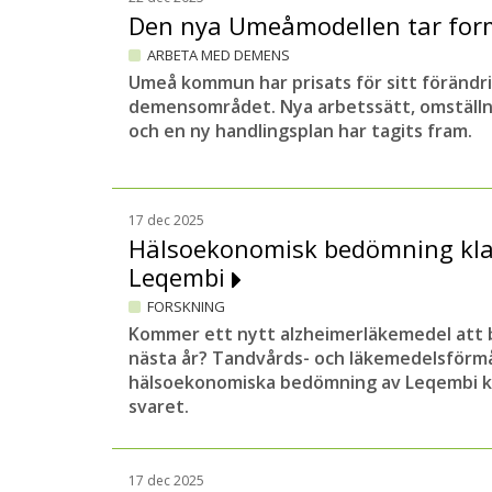
Den nya Umeåmodellen tar fo
ARBETA MED DEMENS
Umeå kommun har prisats för sitt förändr
demensområdet. Nya arbetssätt, omställ
och en ny handlingsplan har tagits fram.
17 dec 2025
Hälsoekonomisk bedömning klar
Leqembi
FORSKNING
Kommer ett nytt alzheimerläkemedel att b
nästa år? Tandvårds- och läkemedelsförm
hälsoekonomiska bedömning av Leqembi ka
svaret.
17 dec 2025