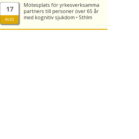
Mötesplats för yrkesverksamma
17
partners till personer över 65 år
med kognitiv sjukdom • Sthlm
AUG