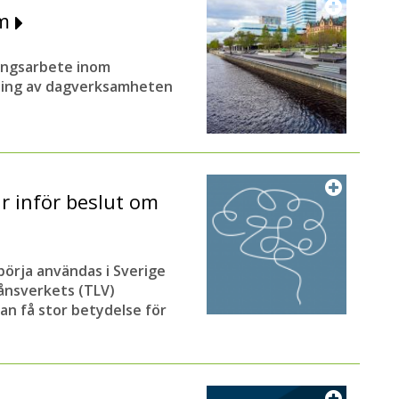
rm
ingsarbete inom
ning av dagverksamheten
 inför beslut om
örja användas i Sverige
ånsverkets (TLV)
n få stor betydelse för