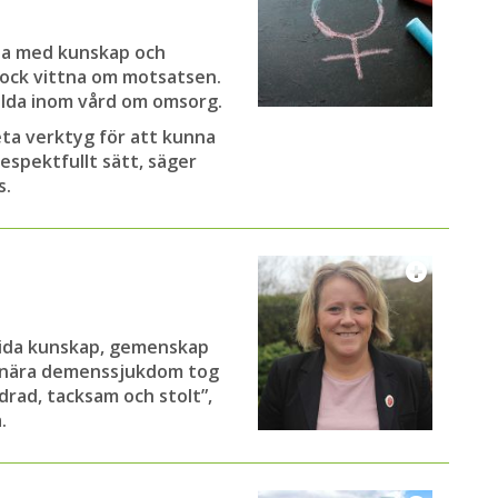
tta med kunskap och
dock vittna om motsatsen.
ällda inom vård om omsorg.
eta verktyg för att kunna
spektfullt sätt, säger
s.
rida kunskap, gemenskap
er nära demenssjukdom tog
drad, tacksam och stolt”,
.