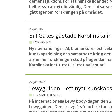
demenssjukdom. För att minska lidandet f
helhetsstrategi nödvändig. Den slutsatsen
gått igenom forskningen på området.
28 jan 2026
Bill Gates gästade Karolinska i
FORSKNING
Nya behandlingar, AI, biomarkörer och tek
kunskapsdelning och samarbete kring den
alzheimerforskningen stod på agendan när
Karolinska institutet i slutet av januari.
27 jan 2026
Lewyguiden – ett nytt kunskaps
LEVA MED DEMENS
På Internationella Lewy body-dagen den 28
Lewyguiden. Den är avgiftsfri och riktar si