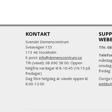
KONTAKT
SUPP
WEB
Svenskt Demenscentrum
Sveavägen 155
Tfn: 08
113 46 Stockholm
Telefo
E-post:
info@demenscentrum.se
måndag:
Tfn (växel): 08 690 58 00. Öppen
onsdag:
helgfria vardagar kl 8-16.45 (16.15 på
fredag:
fredagar)
Dag före helgdag är växeln öppen kl.
Övriga t
8.00-12.00
webbut