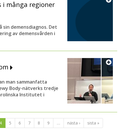
 i många regioner
få sin demensdiagnos. Det
dering av demensvården i
dom
kan man sammanfatta
ewy Body-nätverks tredje
olinska Institutet i
4
5
6
7
8
9
…
nästa ›
sista »