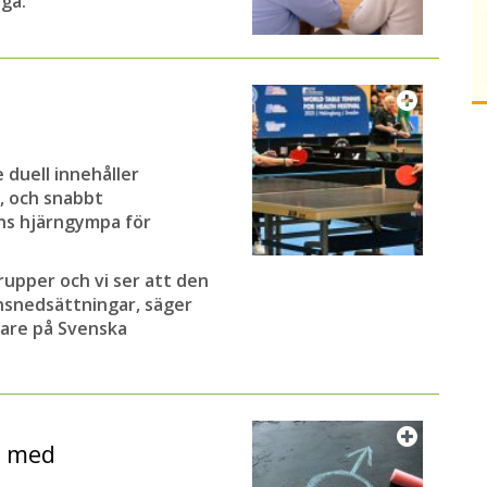
iga.
 duell innehåller
g, och snabbt
ens hjärngympa för
rupper och vi ser att den
nsnedsättningar, säger
are på Svenska
t med