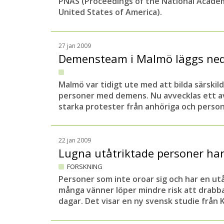
PNAS (Proceedings of the National Academ
United States of America).
27 jan 2009
Demensteam i Malmö läggs ne
Malmö var tidigt ute med att bilda särski
personer med demens. Nu avvecklas ett 
starka protester från anhöriga och person
22 jan 2009
Lugna utåtriktade personer ha
FORSKNING
Personer som inte oroar sig och har en utå
många vänner löper mindre risk att drabb
dagar. Det visar en ny svensk studie från K