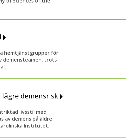
y of Sciences of the
d
lda hemtjänstgrupper för
av demensteamen, trots
al.
r lägre demensrisk
triktad livsstil med
as av demens på äldre
arolinska Institutet.