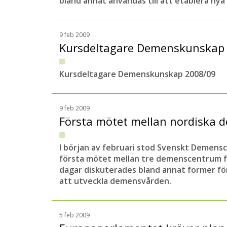
bland annat användas till att etablera ny
9 feb 2009
Kursdeltagare Demenskunskap
Kursdeltagare Demenskunskap 2008/09
9 feb 2009
Första mötet mellan nordiska
I början av februari stod Svenskt Demens
första mötet mellan tre demenscentrum f
dagar diskuterades bland annat former fö
att utveckla demensvården.
5 feb 2009