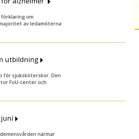
 för alzheimer
 förklaring om
 majoritet av ledamöterna
m utbildning
 för sjuksköterskor. Den
stor FoU-center och
i juni
ör demensvården närmar