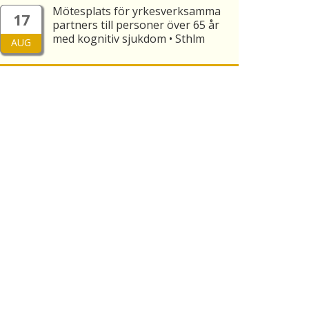
Mötesplats för yrkesverksamma
17
partners till personer över 65 år
med kognitiv sjukdom • Sthlm
AUG