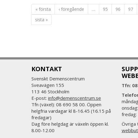
« första
‹ föregående
…
95
96
97
sista »
KONTAKT
SUPP
WEB
Svenskt Demenscentrum
Sveavägen 155
Tfn: 08
113 46 Stockholm
Telefo
E-post:
info@demenscentrum.se
måndag:
Tfn (växel): 08 690 58 00. Öppen
onsdag:
helgfria vardagar kl 8-16.45 (16.15 på
fredag:
fredagar)
Dag före helgdag är växeln öppen kl.
Övriga t
8.00-12.00
webbut