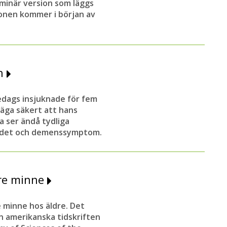
liminär version som läggs
ionen kommer i början av
en
edags insjuknade för fem
säga säkert att hans
a ser ändå tydliga
udet och demenssymptom.
tre minne
e minne hos äldre. Det
en amerikanska tidskriften