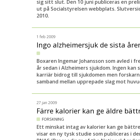
sig sitt slut. Den 10 juni publiceras en pre
ut på Socialstyrelsen webbplats. Slutvers
2010.
1 feb 2009
Ingo alzheimersjuk de sista år
Boxaren Ingemar Johansson som avled i fr
år sedan i Alzheimers sjukdom. Ingen kan 
karriär bidrog till sjukdomen men forskarn
samband mellan upprepade slag mot huv
27 jan 2009
Färre kalorier kan ge äldre bät
FORSKNING
Ett minskat intag av kalorier kan ge bättr
visar en ny tysk studie som publiceras i d