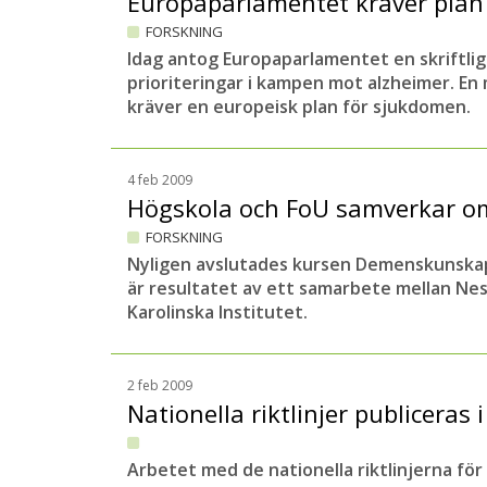
Europaparlamentet kräver plan
FORSKNING
Idag antog Europaparlamentet en skriftlig
prioriteringar i kampen mot alzheimer. En
kräver en europeisk plan för sjukdomen.
4 feb 2009
Högskola och FoU samverkar o
FORSKNING
Nyligen avslutades kursen Demenskunskap
är resultatet av ett samarbete mellan Ne
Karolinska Institutet.
2 feb 2009
Nationella riktlinjer publiceras 
Arbetet med de nationella riktlinjerna f