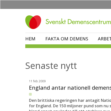
Hoppa
till
huvudinnehåll
HEM
FAKTA OM DEMENS
ARBE
Senaste nytt
11 feb 2009
England antar nationell demen
Den brittiska regeringen har antagit Nat
for England. De 150 miljoner pund som nu 