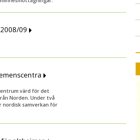
a minnesmottagningar.
 2008/09
 demenscentra
centrum värd för det
rån Norden. Under två
r nordisk samverkan för