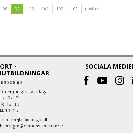
98
99
100
101
102
103
nästa ›
ORT •
SOCIALA MEDIE
BUTBILDNINGAR
 690 58 60
ntider
(helgfria vardagar)
 kl. 9–12
 kl. 13–15
 kl. 13–15
ider, mejla din fråga till:
bildningar@demenscentrum.se