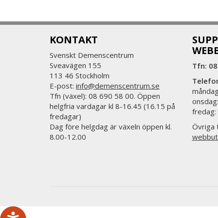
KONTAKT
SUPP
WEB
Svenskt Demenscentrum
Sveavägen 155
Tfn: 08
113 46 Stockholm
Telefo
E-post:
info@demenscentrum.se
måndag:
Tfn (växel): 08 690 58 00. Öppen
onsdag:
helgfria vardagar kl 8-16.45 (16.15 på
fredag:
fredagar)
Dag före helgdag är växeln öppen kl.
Övriga t
8.00-12.00
webbut