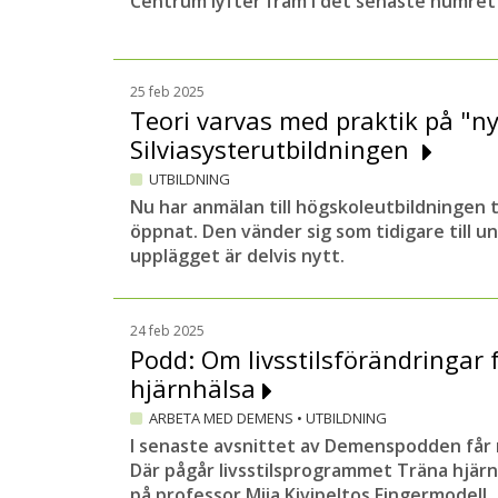
Centrum lyfter fram i det senaste numre
25 feb 2025
Teori varvas med praktik på "n
Silviasysterutbildningen
UTBILDNING
Nu har anmälan till högskoleutbildningen ti
öppnat. Den vänder sig som tidigare till 
upplägget är delvis nytt.
24 feb 2025
Podd: Om livsstilsförändringar 
hjärnhälsa
ARBETA MED DEMENS
•
UTBILDNING
I senaste avsnittet av Demenspodden får ni 
Där pågår livsstilsprogrammet Träna hjär
på professor Miia Kivipeltos Fingermodell.