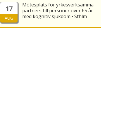
Mötesplats för yrkesverksamma
17
partners till personer över 65 år
med kognitiv sjukdom • Sthlm
AUG