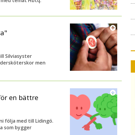
t med temat Hbtq.
ya"
ll Silviasyster
undersköterskor men
för en bättre
följa med till Lidingö.
na som bygger