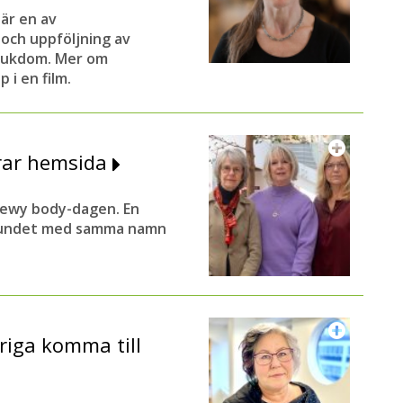
är en av
och uppföljning av
sjukdom. Mer om
 i en film.
rar hemsida
 Lewy body-dagen. En
rbundet med samma namn
öriga komma till