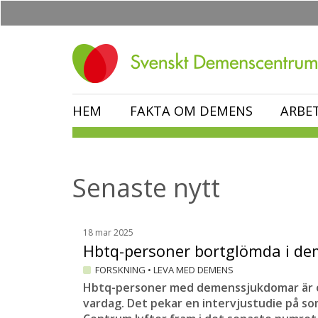
Hoppa
till
huvudinnehåll
HEM
FAKTA OM DEMENS
ARBE
Senaste nytt
18 mar 2025
Hbtq-personer bortglömda i 
FORSKNING
•
LEVA MED DEMENS
Hbtq-personer med demenssjukdomar är o
vardag. Det pekar en intervjustudie på som