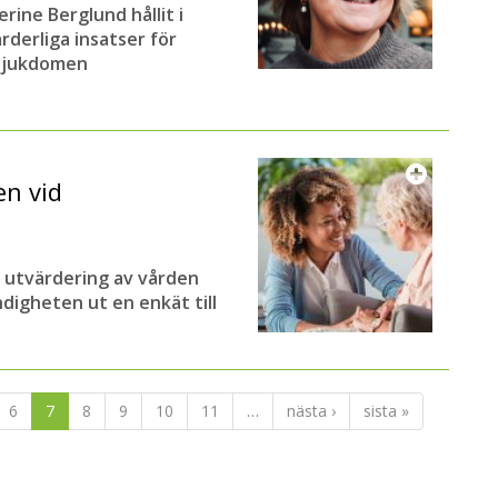
rine Berglund hållit i
rderliga insatser för
 sjukdomen
en vid
y utvärdering av vården
digheten ut en enkät till
6
7
8
9
10
11
…
nästa ›
sista »