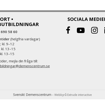
ORT •
SOCIALA MEDIE
BUTBILDNINGAR
 690 58 60
ntider
(helgfria vardagar)
 kl. 9–12
 kl. 13–15
 kl. 13–15
ider, mejla din fråga till:
bildningar@demenscentrum.se
Svenskt Demenscentrum -
Webbyrå Extrude interactive