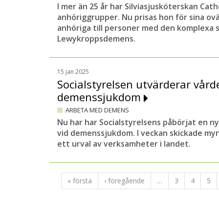
I mer än 25 år har Silviasjusköterskan Cathe
anhöriggrupper. Nu prisas hon för sina ovä
anhöriga till personer med den komplexa
Lewykroppsdemens.
15 jan 2025
Socialstyrelsen utvärderar vård
demenssjukdom
ARBETA MED DEMENS
Nu har har Socialstyrelsens påbörjat en n
vid demenssjukdom. I veckan skickade myn
ett urval av verksamheter i landet.
« första
‹ föregående
…
3
4
5