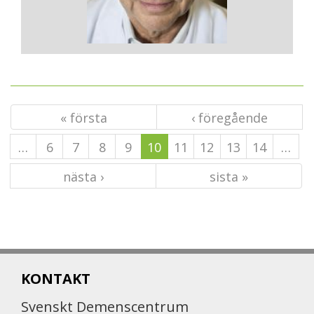
« första
‹ föregående
…
6
7
8
9
10
11
12
13
14
…
nästa ›
sista »
KONTAKT
Svenskt Demenscentrum