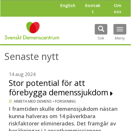
H
English
Kontak
Om
o
t
oss
p
p
a
Tog
t
navi
i
Sök
Meny
l
l
Senaste nytt
h
u
v
u
14 aug 2024
d
Stor potential för att
i
förebygga demenssjukdom
n
n
ARBETA MED DEMENS
•
FORSKNING
e
h
I framtiden skulle demenssjukdom nästan
å
kunna halveras om 14 påverkbara
l
riskfaktorer eliminerades. Det framgår av
l
beräkningar i Lancetkommissionens