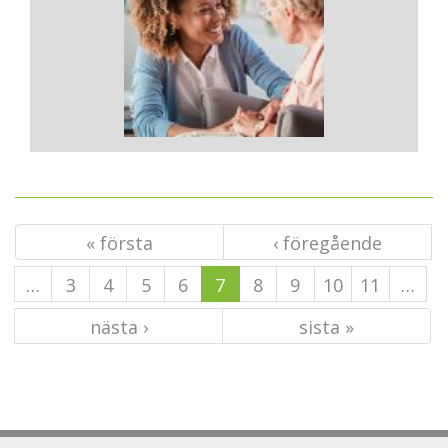
« första
‹ föregående
…
3
4
5
6
7
8
9
10
11
…
nästa ›
sista »