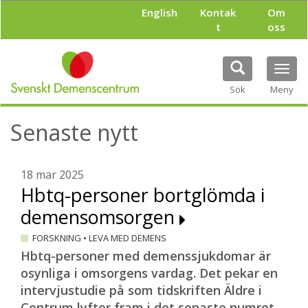
H
English
Kontak
Om
o
t
oss
p
p
a
Tog
t
navi
i
Sök
Meny
l
l
Senaste nytt
h
u
v
u
18 mar 2025
d
Hbtq-personer bortglömda i
i
demensomsorgen
n
n
FORSKNING
•
LEVA MED DEMENS
e
h
Hbtq-personer med demenssjukdomar är
å
osynliga i omsorgens vardag. Det pekar en
l
intervjustudie på som tidskriften Äldre i
l
Centrum lyfter fram i det senaste numret