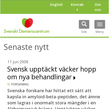
H
English
Kontak
Om
o
t
oss
p
p
a
Tog
t
navi
i
Sök
Meny
l
l
Senaste nytt
h
u
v
u
11 jun 2008
d
Svensk upptäckt väcker hopp
i
om nya behandlingar
n
n
FORSKNING
e
h
Svenska forskare har hittat ett sätt att
å
kapsla in amyloid-beta-peptiden, det ämne
l
som lagras i onormalt stora mängder i en
l
Alzheimersjuk hjärna. Upptäckten väcker