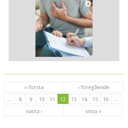
« första
‹ föregående
…
8
9
10
11
12
13
14
15
16
…
nästa ›
sista »