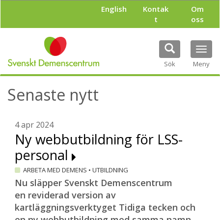
H
English
Kontak
Om
o
t
oss
p
p
a
Tog
t
navi
i
Sök
Meny
l
l
Senaste nytt
h
u
v
u
4 apr 2024
d
Ny webbutbildning för LSS-
i
personal
n
n
ARBETA MED DEMENS
•
UTBILDNING
e
h
Nu släpper Svenskt Demenscentrum
å
en reviderad version av
l
kartläggningsverktyget Tidiga tecken och
l
en ny webbutbildning med samma namn.