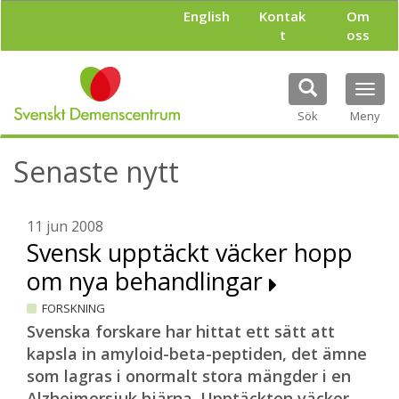
H
English
Kontak
Om
o
t
oss
p
p
a
Tog
t
navi
i
Sök
Meny
l
l
Senaste nytt
h
u
v
u
11 jun 2008
d
Svensk upptäckt väcker hopp
i
om nya behandlingar
n
n
FORSKNING
e
h
Svenska forskare har hittat ett sätt att
å
kapsla in amyloid-beta-peptiden, det ämne
l
som lagras i onormalt stora mängder i en
l
Alzheimersjuk hjärna. Upptäckten väcker