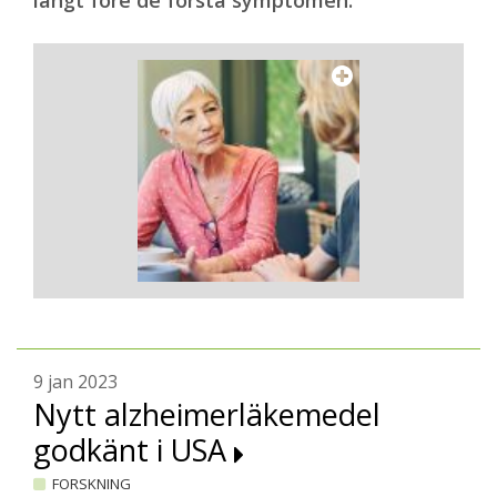
långt före de första symptomen.
9 jan 2023
Nytt alzheimerläkemedel
godkänt i USA
FORSKNING