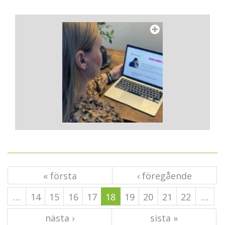
« första
‹ föregående
…
14
15
16
17
18
19
20
21
22
…
nästa ›
sista »