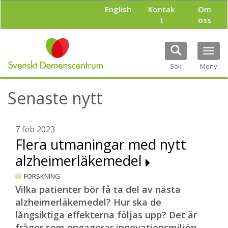
H
English
Kontak
Om
o
t
oss
p
p
a
Tog
t
navi
i
Sök
Meny
l
l
Senaste nytt
h
u
v
u
7 feb 2023
d
Flera utmaningar med nytt
i
alzheimerläkemedel
n
n
FORSKNING
e
h
Vilka patienter bör få ta del av nästa
å
alzheimerläkemedel? Hur ska de
l
långsiktiga effekterna följas upp? Det är
l
frågor som engagerar innovationsmiljön