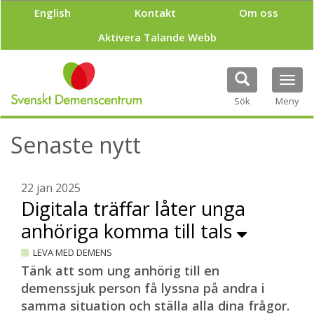
H
English
Kontakt
Om oss
o
p
Aktivera Talande Webb
p
a
t
Tog
i
navi
Sök
Meny
l
l
h
Senaste nytt
u
v
u
22 jan 2025
d
Digitala träffar låter unga
i
n
anhöriga komma till tals
n
e
LEVA MED DEMENS
h
Tänk att som ung anhörig till en
å
demenssjuk person få lyssna på andra i
l
l
samma situation och ställa alla dina frågor.