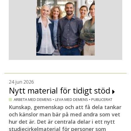
och med samma dag.
Ann-Marie Westerlund beskriver de
digitala träffarna som något av en
chansning där hon och kollegorna kastade
sig ut i det okända. Fast lite goda
erfarenheter hade de i bagaget.
– Ja, vi hade digitala uppföljningsträffar
efter retreathelgen 2023, och de gick
ganska bra. Vi fick mestadels bra feedback
av deltagarna och de tyckte att det var
24 jun 2026
trevligt. Å andra sidan kände de ju redan
Nytt material för tidigt stöd
varandra.
ARBETA MED DEMENS
•
LEVA MED DEMENS
•
PUBLICERAT
Tre digitala träffar har de hunnit med
Kunskap, gemenskap och att få dela tankar
hittills, två under hösten 2024 och en nu i
och känslor man bär på med andra som vet
januari. Tre till är planerade under våren.
hur det är. Det är centrala delar i ett nytt
– Men det kan bli fler, säger Ann-Marie
studiecirkelmaterial för personer som