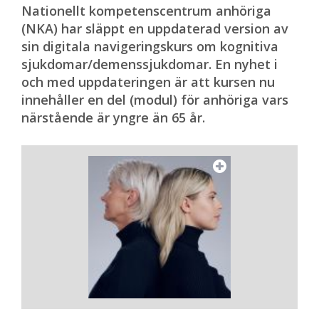
första digitala träffen och
Nationellt kompetenscentrum anhöriga
berättade för deltagarna om
(NKA) har släppt en uppdaterad version av
sina erfarenheter av att vara
sin digitala navigeringskurs om kognitiva
ung anhörig. Båda hennes föräldrar blev
sjukdomar/demenssjukdomar. En nyhet i
sjuka i Alzheimers sjukdom ganska nära
och med uppdateringen är att kursen nu
varandra i tid.
innehåller en del (modul) för anhöriga vars
närstående är yngre än 65 år.
Hur var det att berätta om dina
erfarenheter i det här forumet?
– Även om jag gjort det många gånger förr
så är det alltid nervöst. Jag tycker
egentligen inte om att tala inför
människor oavsett ämne, men detta känns
så viktigt att ge till andra som är i samma
situation att jag är beredd att gå utanför
min ”comfort zone”.