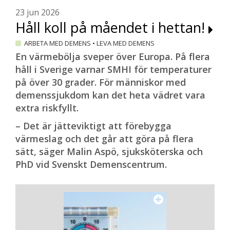
anonyma, eller visa sig med namn och bild
23 jun 2026
Håll koll på måendet i hettan!
om de är bekväma med det. Alla frågor och
funderingar är välkomna, och det verkar
ARBETA MED DEMENS
•
LEVA MED DEMENS
finns ett stort behov av att få fråga.
En värmebölja sveper över Europa. På flera
– Frågorna börjar ofta trilla in direkt. Och
håll i Sverige varnar SMHI för temperaturer
när någon väl har börjat, då kommer det
på över 30 grader. För människor med
snabbt många fler.
demenssjukdom kan det heta vädret vara
extra riskfyllt.
Finns det några frågor eller situationer
som unga anhöriga ofta tar upp?
– Det är jätteviktigt att förebygga
värmeslag och det går att göra på flera
– Det kan vara både högt och lågt. Något
sätt, säger Malin Aspö, sjuksköterska och
som är vanligt är att man tror att man är
PhD vid Svenskt Demenscentrum.
ensam, och känner sig ensam. ”Det finns
ingen annan som har det så här”, är en
vanlig känsla. Många upplever också att de
bär ett väldigt stort ansvar, och undrar
över vad de kan få hjälp med – eller om de