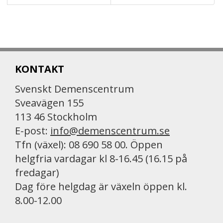
intervjuer med unga anhöriga och gott om
annan information.
Du hittar webbplatsen
här »
(öppnas i nytt fönster)
KONTAKT
Svenskt Demenscentrum
Sveavägen 155
113 46 Stockholm
E-post:
info@demenscentrum.se
Tfn (växel): 08 690 58 00. Öppen
helgfria vardagar kl 8-16.45 (16.15 på
fredagar)
Dag före helgdag är växeln öppen kl.
8.00-12.00