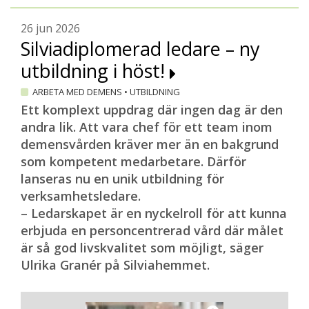
läkarbesök och andra möten med vård och
omsorg där man kan fånga upp dem. Ett
26 jun 2026
Silviadiplomerad ledare – ny
annat kan vara att den friska föräldern vill
skydda barnet och därför säger nej till
utbildning i höst!
kontakt.
ARBETA MED DEMENS
•
UTBILDNING
En annan tanke med träffarna var att de
Ett komplext uppdrag där ingen dag är den
skulle kunna sänka tröskeln för att anmäla
andra lik. Att vara chef för ett team inom
sig till de retreathelger för unga anhöriga
demensvården kräver mer än en bakgrund
som man anordnar ungefär en gång per
som kompetent medarbetare. Därför
år.
lanseras nu en unik utbildning för
verksamhetsledare.
– Vi tänkte att om man redan har sett oss
– Ledarskapet är en nyckelroll för att kunna
ledare och hört oss berätta lite om hur de
erbjuda en personcentrerad vård där målet
här helgerna fungerar, då kanske det blir
är så god livskvalitet som möjligt, säger
lättare att anmäla sig och komma på en.
Ulrika Granér på Silviahemmet.
För det är inte självklart att komma även
om man har anmält sig. Det händer att
personer backar ur veckan före eller till