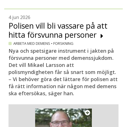
– Jag hade aldrig talat digitalt så här
tidigare. På ett sätt var det skönt för då
kunde jag lägga ett slags filter över medan
4 jun 2026
jag pratade, så att det kändes som att jag
Polisen vill bli vassare på att
bara talade för mig själv. Då var det inte
hitta försvunna personer
lika läskigt.
ARBETA MED DEMENS
•
FORSKNING
Vad fick du för respons av deltagarna?
Nya och spetsigare instrument i jakten på
– Jättemycket fin empati och en massa
försvunna personer med demenssjukdom.
kärlek. Men även reaktioner av
Det vill Mikael Larsson att
igenkänning och lättnad över att de inte är
polismyndigheten får så snart som möjligt.
ensamma.
– Vi behöver göra det lättare för polisen att
få rätt information när någon med demens
– Många uttryckte sig i skrift i
ska eftersökas, säger han.
kommentarerna och sa att de förstår mer
nu, och att det kändes väldigt bra. Både
för att de nu hade förstått sådant som de
hade undrat över, och för att de fick tips
och råd. Det lättade lite på deras oro inför