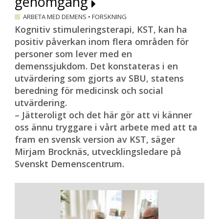
genomgång
– Handlar det till exempel om
bankärenden då är ju kanske inte det
ARBETA MED DEMENS
•
FORSKNING
bästa att gå till kuratorn på
Kognitiv stimuleringsterapi, KST, kan ha
hälsocentralen, utan då är det bättre att
positiv påverkan inom flera områden för
vända sig till en jurist som kan mer
personer som lever med en
fyrkantiga fakta om fullmakter, arv och
demenssjukdom. Det konstateras i en
liknande.
utvärdering som gjorts av SBU, statens
beredning för medicinsk och social
Ann-Marie Westerlund och hennes kolleger
utvärdering.
som håller i träffarna avråder inte
– Jätteroligt och det här gör att vi känner
deltagarna från att googla efter
oss ännu tryggare i vårt arbete med att ta
information. Men de brukar tipsa om bra
fram en svensk version av KST, säger
ställen att söka kunskap på, som Snuas*
Mirjam Brocknäs, utvecklingsledare på
och Svenskt Demenscentrums
Svenskt Demenscentrum.
webbplatser.
– Vi brukar visa dessa sidor där det finns
bra information och tipsar om att titta
där först, så att de får lite riktning i var de