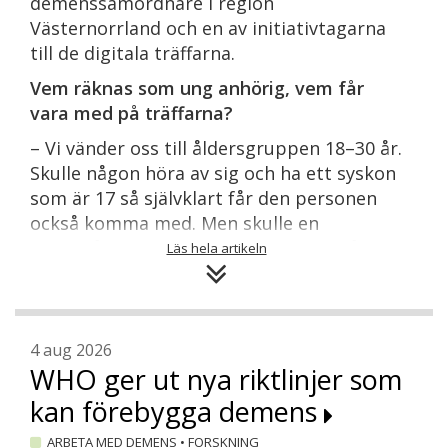
demenssamordnare i region
Västernorrland och en av initiativtagarna
till de digitala träffarna.
Vem räknas som ung anhörig, vem får
vara med på träffarna?
– Vi vänder oss till åldersgruppen 18–30 år.
Skulle någon höra av sig och ha ett syskon
som är 17 så självklart får den personen
också komma med. Men skulle en
minderårig person anmäla sig själv då
Läs hela artikeln
skulle vi tänka lite, för vi vet inte vad som
händer när de loggar ut. Vad väcker det
här för tankar och har de någon att vända
sig till?
4 aug 2026
WHO ger ut nya riktlinjer som
– Det är vi också noga med att fråga om
kan förebygga demens
under mötena: ”Hur ser det ut sedan när vi
avslutar här, har ni något stöd? Hör av er
ARBETA MED DEMENS
•
FORSKNING