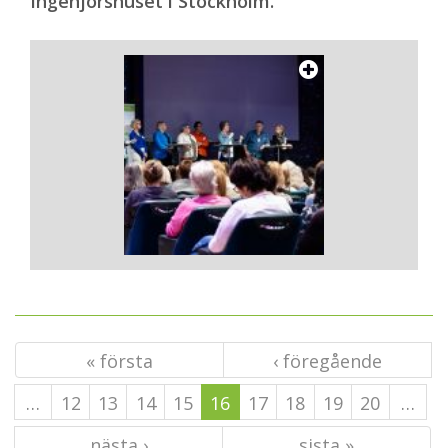
Ingenjörshuset i Stockholm.
« första
‹ föregående
…
12
13
14
15
16
17
18
19
20
…
nästa ›
sista »