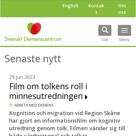
H
English
Kontak
Om
o
t
oss
p
p
a
Tog
t
navi
i
Sök
Meny
l
l
Senaste nytt
h
u
v
u
29 jun 2023
d
Film om tolkens roll i
i
minnesutredningen
n
n
ARBETA MED DEMENS
e
h
Kognition och migration vid Region Skåne
å
har gjort en informationsfilm om kognitiv
l
utredning genom tolk. Filmen vänder sig till
l
både vårdpersonal och tolkar.