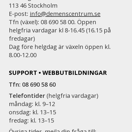
113 46 Stockholm
E-post:
info@demenscentrum.se
Tfn (växel): 08 690 58 00. Öppen
helgfria vardagar kl 8-16.45 (16.15 på
fredagar)
Dag före helgdag är växeln öppen kl.
8.00-12.00
SUPPORT • WEBBUTBILDNINGAR
Tfn: 08 690 58 60
Telefontider
(helgfria vardagar)
måndag: kl. 9–12
onsdag: kl. 13–15
fredag: kl. 13–15
Övriga tider, mejla din fråga till: