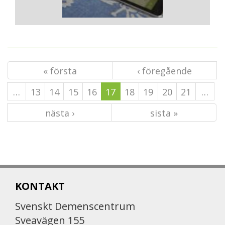
« första
‹ föregående
…
13
14
15
16
17
18
19
20
21
…
nästa ›
sista »
KONTAKT
Svenskt Demenscentrum
Sveavägen 155