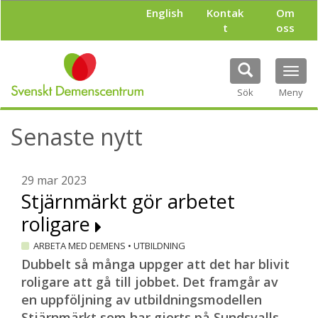
H
English
Kontak
Om
o
t
oss
p
p
a
Tog
t
navi
i
Sök
Meny
l
l
Senaste nytt
h
u
v
u
29 mar 2023
d
Stjärnmärkt gör arbetet
i
roligare
n
n
ARBETA MED DEMENS
•
UTBILDNING
e
h
Dubbelt så många uppger att det har blivit
å
roligare att gå till jobbet. Det framgår av
l
en uppföljning av utbildningsmodellen
l
Stjärnmärkt som har gjorts på Sundsvalls