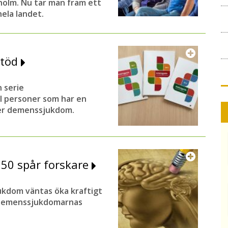
olm. Nu tar man fram ett
hela landet.
stöd
 serie
ill personer som har en
ler demenssjukdom.
050 spår forskare
ukdom väntas öka kraftigt
om demenssjukdomarnas