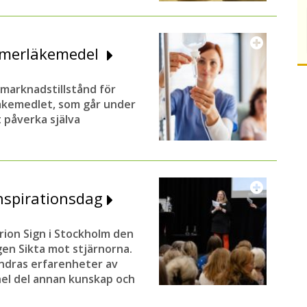
heimerläkemedel
 marknadstillstånd för
äkemedlet, som går under
 påverka själva
inspirationsdag
rion Sign i Stockholm den
agen Sikta mot stjärnorna.
andras erfarenheter av
hel del annan kunskap och