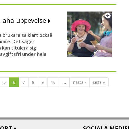
en aha-uppevelse
a brukare så klart också
sämre. Det säger
kan titulera sig
avgiftsfri under hela
5
6
7
8
9
10
…
nästa ›
sista »
ORT •
SOCIALA MEDIE