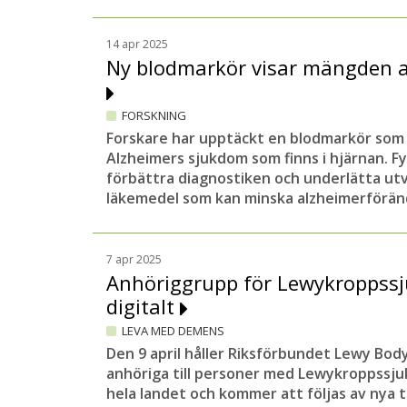
14 apr 2025
Ny blodmarkör visar mängden a
FORSKNING
Forskare har upptäckt en blodmarkör som 
Alzheimers sjukdom som finns i hjärnan. Fyn
förbättra diagnostiken och underlätta ut
läkemedel som kan minska alzheimerföränd
7 apr 2025
Anhöriggrupp för Lewykroppss
digitalt
LEVA MED DEMENS
Den 9 april håller Riksförbundet Lewy Body 
anhöriga till personer med Lewykroppssjuk
hela landet och kommer att följas av nya 