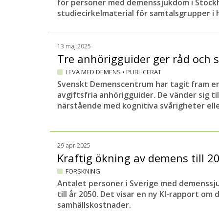
för personer med demenssjukdom i Stockh
studiecirkelmaterial för samtalsgrupper i 
13 maj 2025
Tre anhörigguider ger råd och 
LEVA MED DEMENS
•
PUBLICERAT
Svenskt Demenscentrum har tagit fram en
avgiftsfria anhörigguider. De vänder sig t
närstående med kognitiva svårigheter el
29 apr 2025
Kraftig ökning av demens till 2
FORSKNING
Antalet personer i Sverige med demenssj
till år 2050. Det visar en ny KI-rapport 
samhällskostnader.