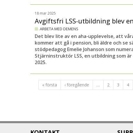
18 mar 2025
Avgiftsfri LSS-utbildning blev 
ARBETA MED DEMENS
Det blev lite av en aha-upplevelse, att vår
kommer att gå i pension, bli äldre och se 
stödpedagog Emelie Johanson som numera 
Stjärninstruktör LSS, en utbildning som är 
2025.
« första
‹ föregående
…
2
3
4
KONTAKT
SUPP