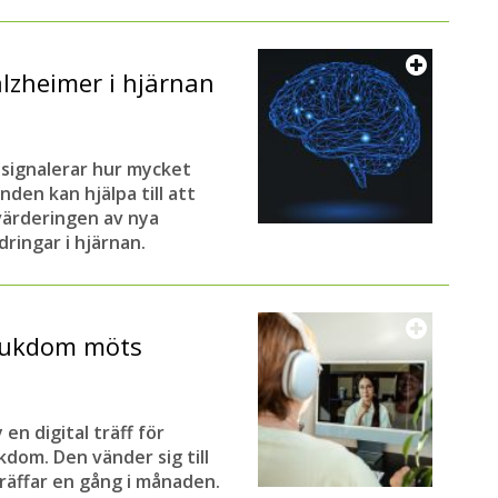
lzheimer i hjärnan
signalerar hur mycket
den kan hjälpa till att
värderingen av nya
ringar i hjärnan.
jukdom möts
en digital träff för
dom. Den vänder sig till
träffar en gång i månaden.