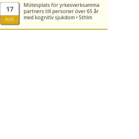
Mötesplats för yrkesverksamma
17
partners till personer över 65 år
med kognitiv sjukdom • Sthlm
AUG