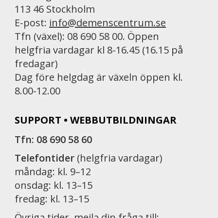
113 46 Stockholm
E-post:
info@demenscentrum.se
Tfn (växel): 08 690 58 00. Öppen
helgfria vardagar kl 8-16.45 (16.15 på
fredagar)
Dag före helgdag är växeln öppen kl.
8.00-12.00
SUPPORT • WEBBUTBILDNINGAR
Tfn: 08 690 58 60
Telefontider
(helgfria vardagar)
måndag: kl. 9–12
onsdag: kl. 13–15
fredag: kl. 13–15
Övriga tider, mejla din fråga till: