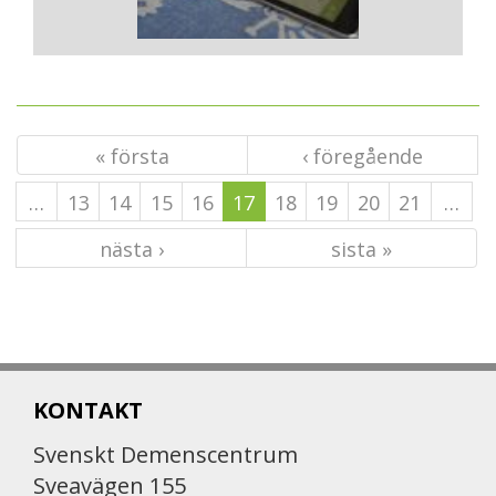
« första
‹ föregående
…
13
14
15
16
17
18
19
20
21
…
nästa ›
sista »
KONTAKT
Svenskt Demenscentrum
Sveavägen 155