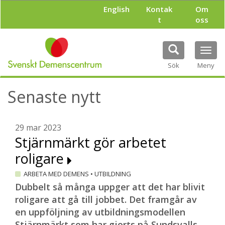
H
English
Kontak
Om
o
t
oss
p
p
a
Tog
t
navi
i
Sök
Meny
l
l
Senaste nytt
h
u
v
u
29 mar 2023
d
Stjärnmärkt gör arbetet
i
roligare
n
n
ARBETA MED DEMENS
•
UTBILDNING
e
h
Dubbelt så många uppger att det har blivit
å
roligare att gå till jobbet. Det framgår av
l
en uppföljning av utbildningsmodellen
l
Stjärnmärkt som har gjorts på Sundsvalls