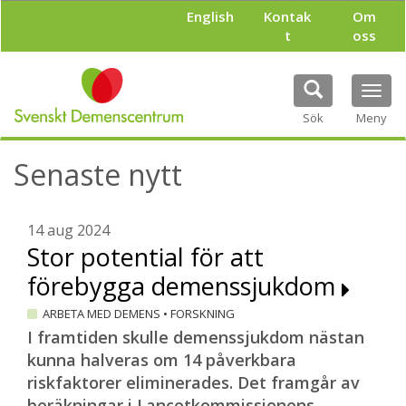
H
English
Kontak
Om
o
t
oss
p
p
a
Tog
t
navi
i
Sök
Meny
l
l
Senaste nytt
h
u
v
u
14 aug 2024
d
Stor potential för att
i
förebygga demenssjukdom
n
n
ARBETA MED DEMENS
•
FORSKNING
e
h
I framtiden skulle demenssjukdom nästan
å
kunna halveras om 14 påverkbara
l
riskfaktorer eliminerades. Det framgår av
l
beräkningar i Lancetkommissionens