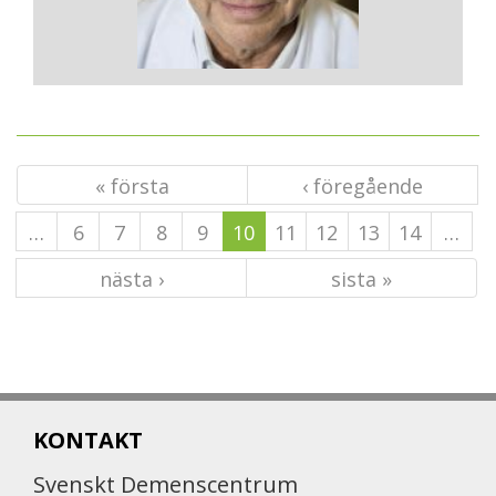
« första
‹ föregående
…
6
7
8
9
10
11
12
13
14
…
nästa ›
sista »
KONTAKT
Svenskt Demenscentrum