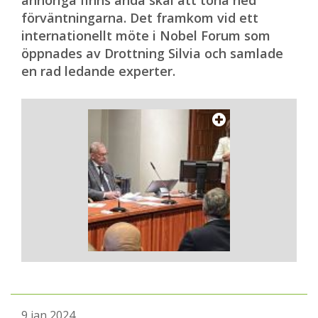
anhöriga finns ändå skäl att tona ned
förväntningarna. Det framkom vid ett
internationellt möte i Nobel Forum som
öppnades av Drottning Silvia och samlade
en rad ledande experter.
9 jan 2024