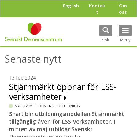
H
English
Kontak
Om
o
t
oss
p
p
a
Tog
t
navi
i
Sök
Meny
l
l
Senaste nytt
h
u
v
u
13 feb 2024
d
Stjärnmärkt öppnar för LSS-
i
verksamheter
n
n
ARBETA MED DEMENS
•
UTBILDNING
e
h
Snart blir utbildningsmodellen Stjärnmärkt
å
tillgänglig även för LSS-verksamheter. I
l
mitten av maj utbildar Svenskt
l
Demenscentrum de första