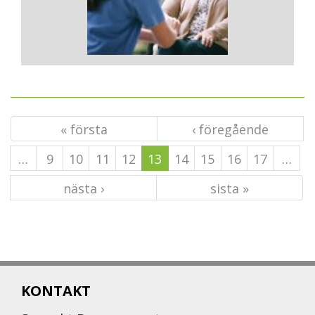
« första
‹ föregående
…
9
10
11
12
13
14
15
16
17
…
nästa ›
sista »
KONTAKT