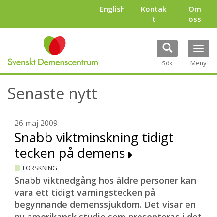
H
English
Kontak
Om
o
t
oss
p
p
a
Tog
t
navi
i
Sök
Meny
l
l
Senaste nytt
h
u
v
u
26 maj 2009
d
Snabb viktminskning tidigt
i
tecken på demens
n
n
FORSKNING
e
h
Snabb viktnedgång hos äldre personer kan
å
vara ett tidigt varningstecken på
l
begynnande demenssjukdom. Det visar en
l
ny amerikansk studie som presenteras i det