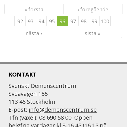
« första
‹ föregående
…
92
93
94
95
96
97
98
99
100
…
nästa ›
sista »
KONTAKT
Svenskt Demenscentrum
Sveavägen 155
113 46 Stockholm
E-post:
info@demenscentrum.se
Tfn (växel): 08 690 58 00. Öppen
helgfria vardagar kl 8-16.45 (16.15 på