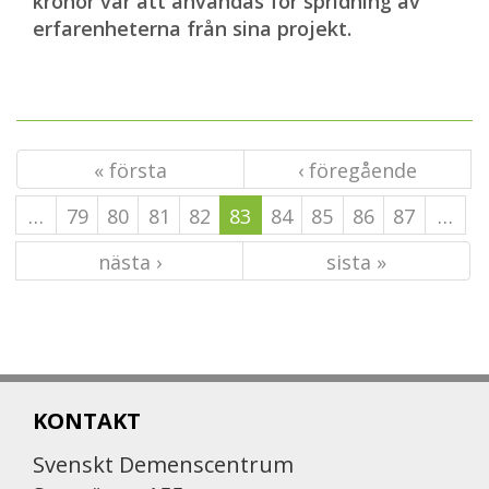
kronor var att användas för spridning av
erfarenheterna från sina projekt.
« första
‹ föregående
…
79
80
81
82
83
84
85
86
87
…
nästa ›
sista »
KONTAKT
Svenskt Demenscentrum