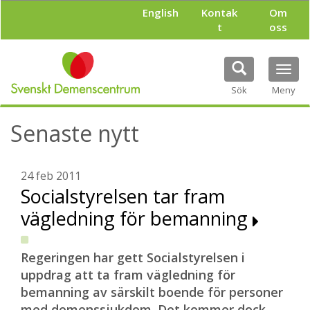
H
English
Kontak
Om
o
t
oss
p
p
a
Tog
t
navi
i
Sök
Meny
l
l
Senaste nytt
h
u
v
u
24 feb 2011
d
Socialstyrelsen tar fram
i
vägledning för bemanning
n
n
e
h
Regeringen har gett Socialstyrelsen i
å
uppdrag att ta fram vägledning för
l
bemanning av särskilt boende för personer
l
med demenssjukdom. Det kommer dock