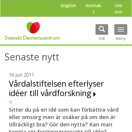
H
English
Kontak
Om
o
t
oss
p
p
a
Tog
t
navi
i
Sök
Meny
l
l
Senaste nytt
h
u
v
u
16 jun 2011
d
Vårdalstiftelsen efterlyser
i
idéer till vårdforskning
n
n
e
h
Sitter du på en idé som kan förbättra vård
å
eller omsorg men är osäker på om den är
l
tillräckligt bra? Gör den nytta? Kan man
l
koppla ett forskningsprojekt till idén?