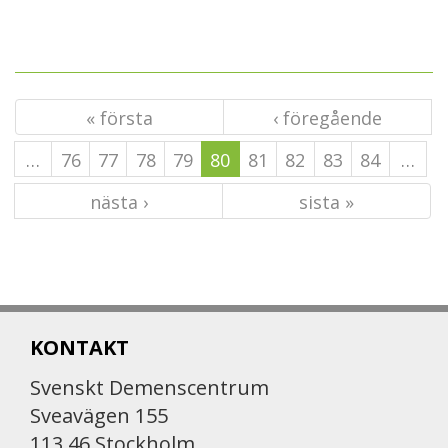
« första
‹ föregående
…
76
77
78
79
80
81
82
83
84
…
nästa ›
sista »
KONTAKT
Svenskt Demenscentrum
Sveavägen 155
113 46 Stockholm