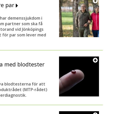
gre par
m har demenssjukdom i
am partner som ska få
oktorand vid Jönköpings
t för par som lever med
a med blodtester
ya blodtesterna för att
roduktrådet (MTP-rådet)
verdiagnostik.