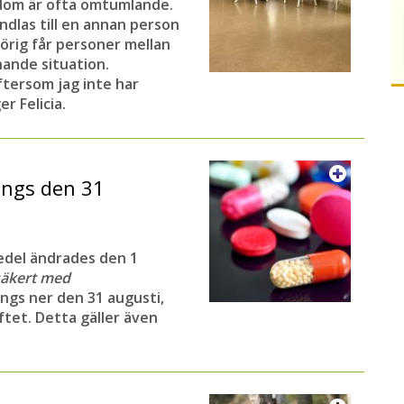
dom är ofta omtumlande.
ndlas till en annan person
örig får personer mellan
knande situation.
ftersom jag inte har
r Felicia.
ängs den 31
edel ändrades den 1
säkert med
ängs ner den 31 augusti,
ftet. Detta gäller även