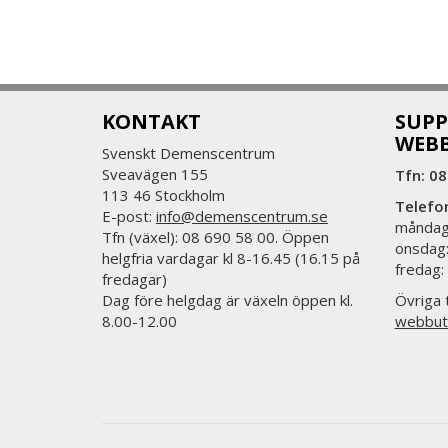
KONTAKT
SUPP
WEB
Svenskt Demenscentrum
Sveavägen 155
Tfn: 08
113 46 Stockholm
Telefo
E-post:
info@demenscentrum.se
måndag:
Tfn (växel): 08 690 58 00. Öppen
onsdag:
helgfria vardagar kl 8-16.45 (16.15 på
fredag:
fredagar)
Dag före helgdag är växeln öppen kl.
Övriga t
8.00-12.00
webbut