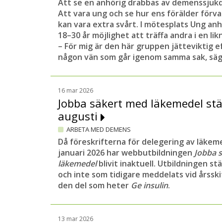
Att se en anhörig drabbas av demenssjuk
Att vara ung och se hur ens förälder förva
kan vara extra svårt. I mötesplats Ung anh
18–30 år möjlighet att träffa andra i en li
– För mig är den här gruppen jätteviktig e
någon vän som går igenom samma sak, säge
16 mar 2026
Jobba säkert med läkemedel st
augusti
ARBETA MED DEMENS
Då föreskrifterna för delegering av läkem
januari 2026 har webbutbildningen
Jobba 
läkemedel
blivit inaktuell. Utbildningen st
och inte som tidigare meddelats vid årsski
den del som heter
Ge insulin
.
13 mar 2026