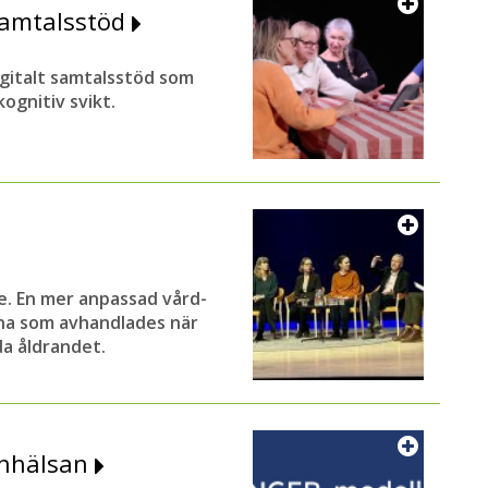
 samtalsstöd
digitalt samtalsstöd som
ognitiv svikt.
e. En mer anpassad vård-
na som avhandlades när
a åldrandet.
ärnhälsan