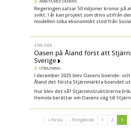
ARBETA MED DEMENS
Regeringen satsar 50 miljoner kronor på a
svikt. I år kan projekt som drivs utifrån de
modellen söka ekonomiskt stöd från Social
3 feb 2026
Oasen på Åland först att Stjär
Sverige
UTBILDNING
I december 2025 blev Oasens boende- och 
Åland det första Stjärnmärkta boendet ut
Hur blev det så? Stjärninstruktörerna Eri
Heinola berättar om Oasens väg till Stjär
« första
‹ föregående
1
2
3