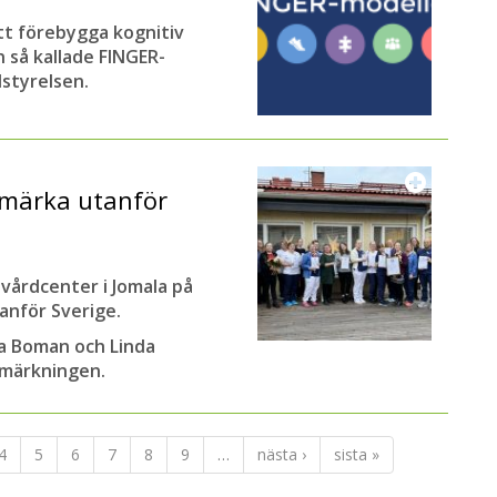
tt förebygga kognitiv
n så kallade FINGER-
styrelsen.
nmärka utanför
vårdcenter i Jomala på
anför Sverige.
ka Boman och Linda
nmärkningen.
4
5
6
7
8
9
…
nästa ›
sista »