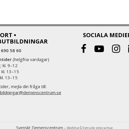
ORT •
SOCIALA MEDIE
BUTBILDNINGAR
 690 58 60
ntider
(helgfria vardagar)
 kl. 9–12
 kl. 13–15
 kl. 13–15
ider, mejla din fråga till:
bildningar@demenscentrum.se
Svenskt Demenscentrum -
Webbyrå Extrude interactive