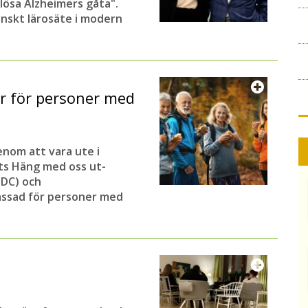
 lösa Alzheimers gåta".
enskt lärosäte i modern
r för personer med
enom att vara ute i
ets Häng med oss ut-
DC) och
passad för personer med