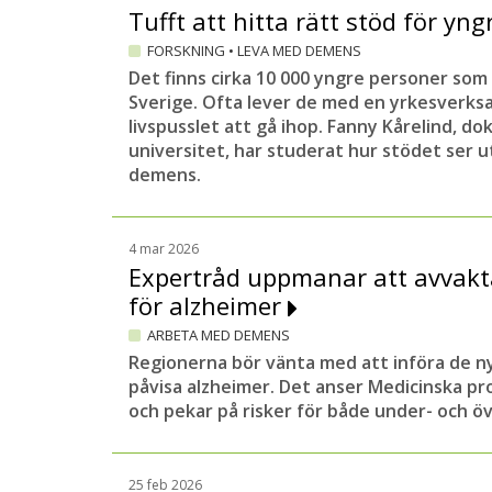
Tufft att hitta rätt stöd för yn
FORSKNING
•
LEVA MED DEMENS
Det finns cirka 10 000 yngre personer so
Sverige. Ofta lever de med en yrkesverks
livspusslet att gå ihop. Fanny Kårelind, d
universitet, har studerat hur stödet ser u
demens.
4 mar 2026
Expertråd uppmanar att avvakt
för alzheimer
ARBETA MED DEMENS
Regionerna bör vänta med att införa de n
påvisa alzheimer. Det anser Medicinska p
och pekar på risker för både under- och ö
25 feb 2026