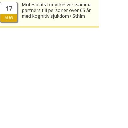
Mötesplats för yrkesverksamma
17
partners till personer över 65 år
med kognitiv sjukdom • Sthlm
AUG