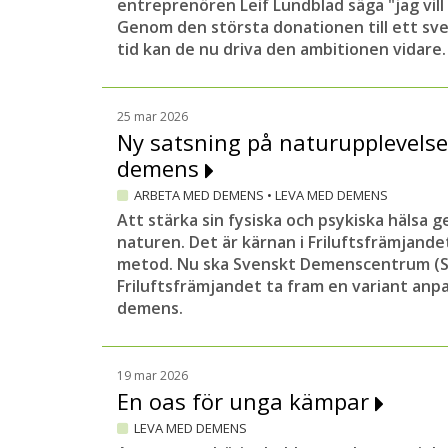
entreprenören Leif Lundblad säga "jag vill
Genom den största donationen till ett sv
tid kan de nu driva den ambitionen vidare.
25 mar 2026
Ny satsning på naturupplevelse
demens
ARBETA MED DEMENS
•
LEVA MED DEMENS
Att stärka sin fysiska och psykiska hälsa g
naturen. Det är kärnan i Friluftsfrämjand
metod. Nu ska Svenskt Demenscentrum (S
Friluftsfrämjandet ta fram en variant an
demens.
19 mar 2026
En oas för unga kämpar
LEVA MED DEMENS