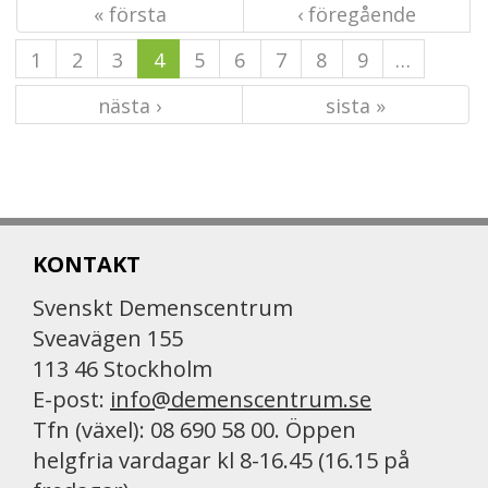
« första
‹ föregående
1
2
3
4
5
6
7
8
9
…
nästa ›
sista »
KONTAKT
Svenskt Demenscentrum
Sveavägen 155
113 46 Stockholm
E-post:
info@demenscentrum.se
Tfn (växel): 08 690 58 00. Öppen
helgfria vardagar kl 8-16.45 (16.15 på