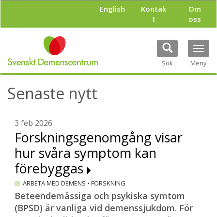
H
English
Kontak
Om
o
t
oss
p
p
a
Tog
t
navi
i
Sök
Meny
l
l
Senaste nytt
h
u
v
u
3 feb 2026
d
Forskningsgenomgång visar
i
hur svåra symptom kan
n
n
förebyggas
e
h
ARBETA MED DEMENS
•
FORSKNING
å
Beteendemässiga och psykiska symtom
l
(BPSD) är vanliga vid demenssjukdom. För
l