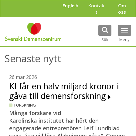
H
English
Kontak
Om
o
t
oss
p
p
a
Tog
t
navi
i
Sök
Meny
l
l
Senaste nytt
h
u
v
u
26 mar 2026
d
KI får en halv miljard kronor i
i
gåva till demensforskning
n
n
FORSKNING
e
h
Många forskare vid
å
Karolinska institutet har hört den
l
engagerade entreprenören Leif Lundblad
l
säga "jag vill lösa Alzheimers gåta". Genom