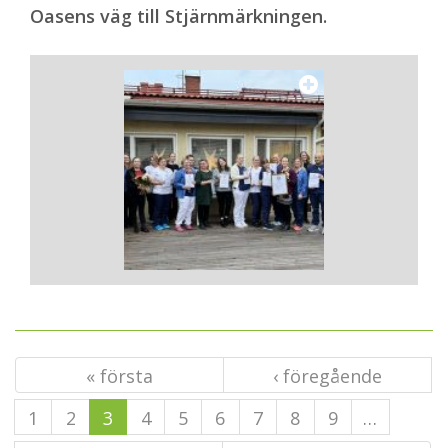
Oasens väg till Stjärnmärkningen.
« första
‹ föregående
1
2
3
4
5
6
7
8
9
…