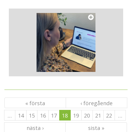
« första
‹ föregående
…
14
15
16
17
18
19
20
21
22
…
nästa ›
sista »