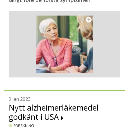
långt före de första symptomen.
9 jan 2023
Nytt alzheimerläkemedel
godkänt i USA
FORSKNING