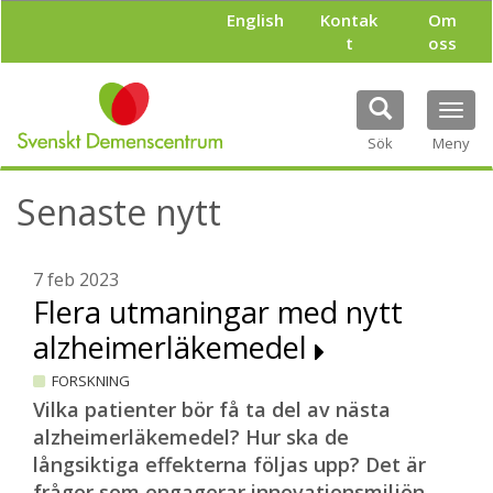
H
English
Kontak
Om
o
t
oss
p
p
a
Tog
t
navi
i
Sök
Meny
l
l
Senaste nytt
h
u
v
u
7 feb 2023
d
Flera utmaningar med nytt
i
alzheimerläkemedel
n
n
FORSKNING
e
h
Vilka patienter bör få ta del av nästa
å
alzheimerläkemedel? Hur ska de
l
långsiktiga effekterna följas upp? Det är
l
frågor som engagerar innovationsmiljön