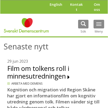
H
English
Kontak
Om
o
t
oss
p
p
a
Tog
t
navi
i
Sök
Meny
l
l
Senaste nytt
h
u
v
u
29 jun 2023
d
Film om tolkens roll i
i
minnesutredningen
n
n
ARBETA MED DEMENS
e
h
Kognition och migration vid Region Skåne
å
har gjort en informationsfilm om kognitiv
l
utredning genom tolk. Filmen vänder sig till
l
både vårdpersonal och tolkar.