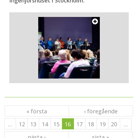
Ingenjörshuset i Stockholm.
« första
‹ föregående
…
12
13
14
15
16
17
18
19
20
…
nästa ›
sista »