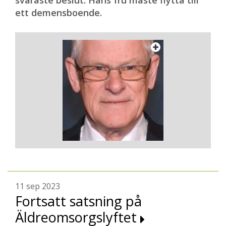
svåraste beslut. Hans fru måste flytta till
ett demensboende.
11 sep 2023
Fortsatt satsning på
Äldreomsorgslyftet