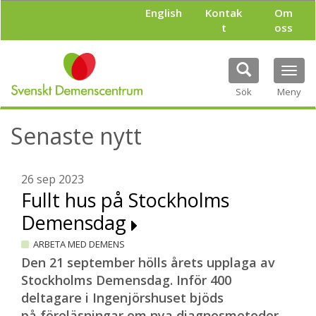
H
English
Kontak
Om
o
t
oss
p
p
a
Tog
t
navi
i
Sök
Meny
l
l
Senaste nytt
h
u
v
u
26 sep 2023
d
Fullt hus på Stockholms
i
Demensdag
n
n
ARBETA MED DEMENS
e
h
Den 21 september hölls årets upplaga av
å
Stockholms Demensdag. Inför 400
l
deltagare i Ingenjörshuset bjöds
l
på föreläsningar om nya diagnosmetoder,