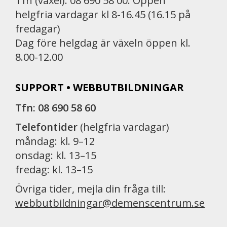
Tfn (växel): 08 690 58 00. Öppen
helgfria vardagar kl 8-16.45 (16.15 på
fredagar)
Dag före helgdag är växeln öppen kl.
8.00-12.00
SUPPORT • WEBBUTBILDNINGAR
Tfn: 08 690 58 60
Telefontider
(helgfria vardagar)
måndag: kl. 9–12
onsdag: kl. 13–15
fredag: kl. 13–15
Övriga tider, mejla din fråga till:
webbutbildningar@demenscentrum.se