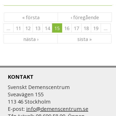
« första
‹ föregående
…
11
12
13
14
15
16
17
18
19
…
nästa ›
sista »
KONTAKT
Svenskt Demenscentrum
Sveavägen 155
113 46 Stockholm
E-post:
info@demenscentrum.se