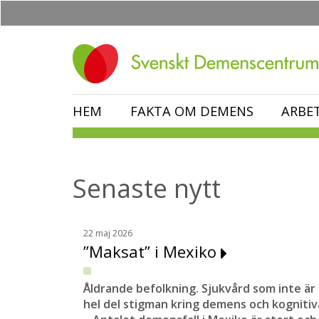
Hoppa
till
huvudinnehåll
HEM
FAKTA OM DEMENS
ARBE
Senaste nytt
22 maj 2026
”Maksat” i Mexiko
Åldrande befolkning. Sjukvård som inte är t
hel del stigman kring demens och kogniti