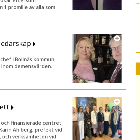
h ökar eftersom
 1 promille av alla som
 ledarskap
chef i Bollnäs kommun,
ap inom demensvården.
rett
 och finansierade centret
arin Ahlberg, prefekt vid
a, och verksamheten vid