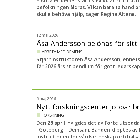
– Antalet demensfall i Mexiko är stort oc
befolkningen åldras. Vi kan bara ta hand om
skulle behöva hjälp, säger Regina Altena.
12 maj 2026
Åsa Andersson belönas för sitt
ARBETA MED DEMENS
Stjärninstruktören Åsa Andersson, enhets
får 2026 års stipendium för gott ledarsk
6 maj 2026
Nytt forskningscenter jobbar b
FORSKNING
Den 28 april invigdes det av Forte utsedda
i Göteborg – Demsam. Banden klipptes av K
Institutionen för vårdvetenskap och häls