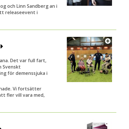
kog och Linn Sandberg an i
tt releaseevent i
o
na. Det var full fart,
ch Svenskt
ing för demenssjuka i
hade. Vi fortsätter
t fler vill vara med,