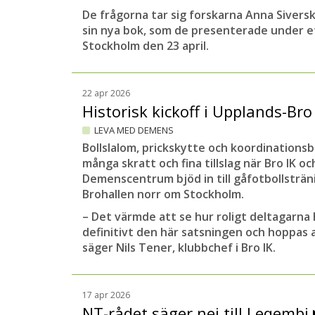
De frågorna tar sig forskarna Anna Sivers
sin nya bok, som de presenterade under e
Stockholm den 23 april.
22 apr 2026
Historisk kickoff i Upplands-Br
LEVA MED DEMENS
Bollslalom, prickskytte och koordinationsba
många skratt och fina tillslag när Bro IK o
Demenscentrum bjöd in till gåfotbollsträn
Brohallen norr om Stockholm.
– Det värmde att se hur roligt deltagarna 
definitivt den här satsningen och hoppas at
säger Nils Tener, klubbchef i Bro IK.
17 apr 2026
NT-rådet säger nej till Leqembi