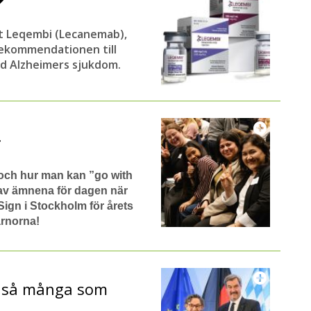
t Leqembi (Lecanemab),
ekommendationen till
id Alzheimers sjukdom.
 och hur man kan ”go with
 av ämnena för dagen när
ign i Stockholm för årets
ärnorna!
ör så många som