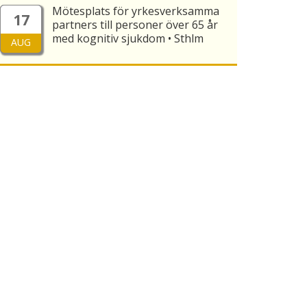
Mötesplats för yrkesverksamma
17
partners till personer över 65 år
med kognitiv sjukdom • Sthlm
AUG