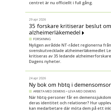
centret är nu officiellt i full gång.
29 apr 2026
35 forskare kritiserar beslut o
alzheimerläkemedel
FORSKNING
Nyligen avrådde NT-rådet regionerna från
svenskutvecklade alzheimerläkemedlet Le
kritiseras av 35 ledande alzheimerforskare 
Dagens nyheter.
24 apr 2026
Ny bok om hbtq i demensomso
ARBETA MED DEMENS
•
LEVA MED DEMENS
När hbtq-personer får en demenssjukdom
deras identitet och relationer? Hur upple
kan medarbetare där möta dem på ett ink