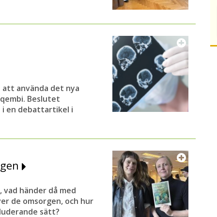
m
 att använda det nya
qembi. Beslutet
i en debattartikel i
rgen
, vad händer då med
ver de omsorgen, och hur
luderande sätt?