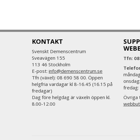
KONTAKT
SUPP
WEB
Svenskt Demenscentrum
Sveavägen 155
Tfn: 08
113 46 Stockholm
Telefo
E-post:
info@demenscentrum.se
måndag:
Tfn (växel): 08 690 58 00. Öppen
onsdag:
helgfria vardagar kl 8-16.45 (16.15 på
fredag:
fredagar)
Dag före helgdag är växeln öppen kl.
Övriga t
8.00-12.00
webbut