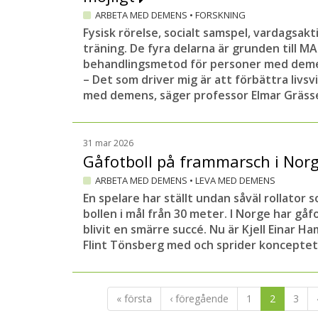
ARBETA MED DEMENS
•
FORSKNING
Fysisk rörelse, socialt samspel, vardagsakt
träning. De fyra delarna är grunden till M
behandlingsmetod för personer med dem
– Det som driver mig är att förbättra livsv
med demens, säger professor Elmar Grässe
31 mar 2026
Gåfotboll på frammarsch i Nor
ARBETA MED DEMENS
•
LEVA MED DEMENS
En spelare har ställt undan såväl rollator 
bollen i mål från 30 meter. I Norge har gå
blivit en smärre succé. Nu är Kjell Einar 
Flint Tönsberg med och sprider konceptet 
« första
‹ föregående
1
2
3