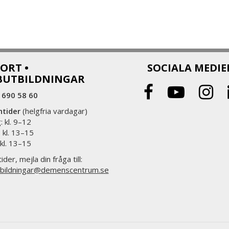
ORT •
SOCIALA MEDIE
BUTBILDNINGAR
 690 58 60
ntider
(helgfria vardagar)
 kl. 9–12
 kl. 13–15
 kl. 13–15
ider, mejla din fråga till:
bildningar@demenscentrum.se