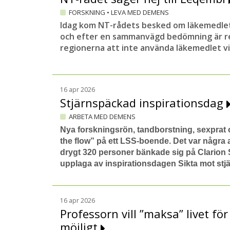
FORSKNING
•
LEVA MED DEMENS
Idag kom NT-rådets besked om läkemedle
och efter en sammanvägd bedömning är r
regionerna att inte använda läkemedlet v
16 apr 2026
Stjärnspäckad inspirationsdag
ARBETA MED DEMENS
Nya forskningsrön, tandborstning, sexprat
the flow” på ett LSS-boende. Det var några
drygt 320 personer bänkade sig på Clarion S
upplaga av inspirationsdagen Sikta mot stj
16 apr 2026
Professorn vill ”maksa” livet f
möjligt