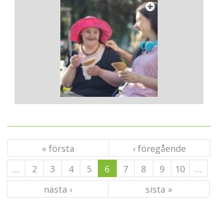
« första
‹ föregående
…
2
3
4
5
6
7
8
9
10
…
nästa ›
sista »