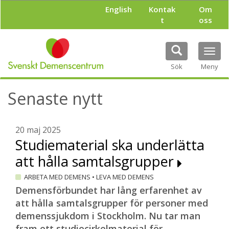
H
English
Kontak
Om
o
t
oss
p
p
a
Tog
t
navi
i
Sök
Meny
l
l
Senaste nytt
h
u
v
u
20 maj 2025
d
Studiematerial ska underlätta
i
att hålla samtalsgrupper
n
n
ARBETA MED DEMENS
•
LEVA MED DEMENS
e
h
Demensförbundet har lång erfarenhet av
å
att hålla samtalsgrupper för personer med
l
demenssjukdom i Stockholm. Nu tar man
l
fram ett studiecirkelmaterial för