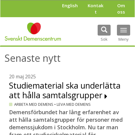
H
English
Kontak
Om
o
t
oss
p
p
a
Tog
t
navi
i
Sök
Meny
l
l
Senaste nytt
h
u
v
u
20 maj 2025
d
Studiematerial ska underlätta
i
att hålla samtalsgrupper
n
n
ARBETA MED DEMENS
•
LEVA MED DEMENS
e
h
Demensförbundet har lång erfarenhet av
å
att hålla samtalsgrupper för personer med
l
demenssjukdom i Stockholm. Nu tar man
l
fram ett studiecirkelmaterial för