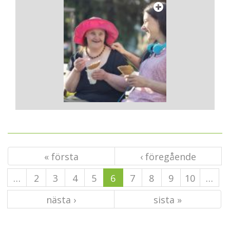
« första
‹ föregående
…
2
3
4
5
6
7
8
9
10
…
nästa ›
sista »