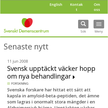
H
English
Kontak
Om
o
t
oss
p
p
a
Tog
t
navi
i
Sök
Meny
l
l
Senaste nytt
h
u
v
u
11 jun 2008
d
Svensk upptäckt väcker hopp
i
om nya behandlingar
n
n
FORSKNING
e
h
Svenska forskare har hittat ett sätt att
å
kapsla in amyloid-beta-peptiden, det ämne
l
som lagras i onormalt stora mängder i en
l
Alzheimersjuk hjärna. Upptäckten väcker