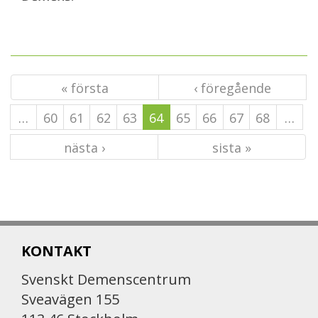
« första
‹ föregående
…
60
61
62
63
64
65
66
67
68
…
nästa ›
sista »
KONTAKT
Svenskt Demenscentrum
Sveavägen 155