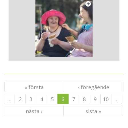
« första
‹ föregående
…
2
3
4
5
6
7
8
9
10
…
nästa ›
sista »