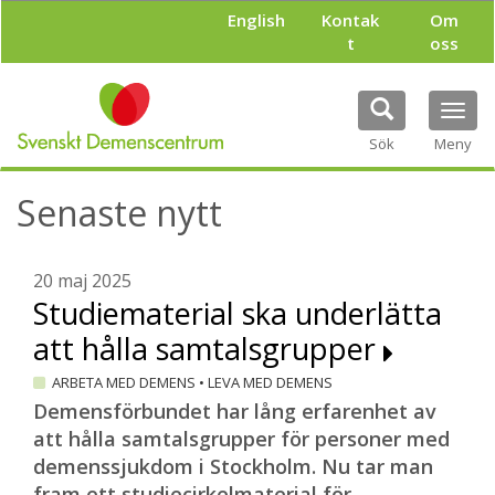
H
English
Kontak
Om
o
t
oss
p
p
a
Tog
t
navi
i
Sök
Meny
l
l
Senaste nytt
h
u
v
u
20 maj 2025
d
Studiematerial ska underlätta
i
att hålla samtalsgrupper
n
n
ARBETA MED DEMENS
•
LEVA MED DEMENS
e
h
Demensförbundet har lång erfarenhet av
å
att hålla samtalsgrupper för personer med
l
demenssjukdom i Stockholm. Nu tar man
l
fram ett studiecirkelmaterial för