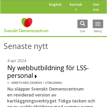
H
English
Kontak
Om
o
t
oss
p
p
a
Tog
t
navi
i
Sök
Meny
l
l
Senaste nytt
h
u
v
u
4 apr 2024
d
Ny webbutbildning för LSS-
i
personal
n
n
ARBETA MED DEMENS
•
UTBILDNING
e
h
Nu släpper Svenskt Demenscentrum
å
en reviderad version av
l
kartläggningsverktyget Tidiga tecken och
l
en ny webbutbildning med samma namn.