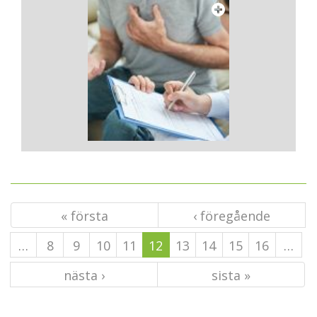
« första
‹ föregående
…
8
9
10
11
12
13
14
15
16
…
nästa ›
sista »