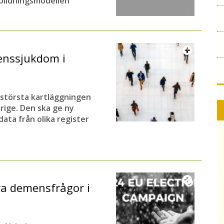
bildningsmodellen
enssjukdom i
s största kartläggningen
rige. Den ska ge ny
ta från olika register
ra demensfrågor i