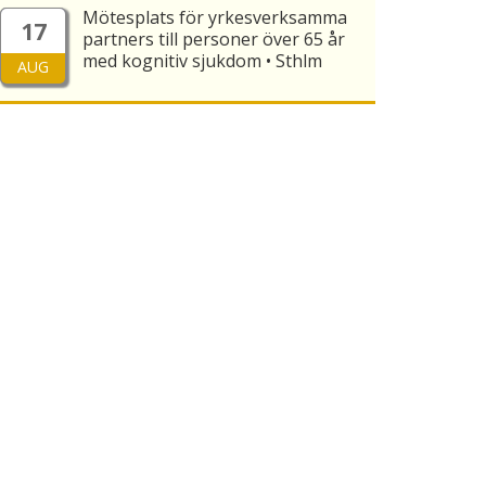
Mötesplats för yrkesverksamma
17
partners till personer över 65 år
med kognitiv sjukdom • Sthlm
AUG