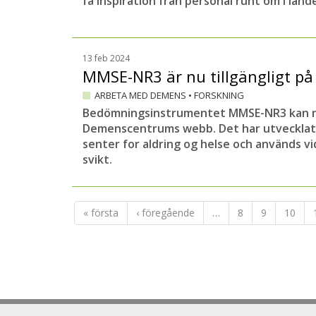
få inspiration från personal runt om i land
13 feb 2024
MMSE-NR3 är nu tillgängligt p
ARBETA MED DEMENS
•
FORSKNING
Bedömningsinstrumentet MMSE-NR3 kan nu
Demenscentrums webb. Det har utvecklats
senter for aldring og helse och används vi
svikt.
« första
‹ föregående
…
8
9
10