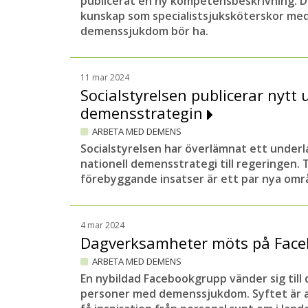
publicerat en ny kompetensbeskrivning. D
kunskap som specialistsjuksköterskor med 
demenssjukdom bör ha.
11 mar 2024
Socialstyrelsen publicerar nytt u
demensstrategin
ARBETA MED DEMENS
Socialstyrelsen har överlämnat ett underla
nationell demensstrategi till regeringen.
förebyggande insatser är ett par nya om
4 mar 2024
Dagverksamheter möts på Fac
ARBETA MED DEMENS
En nybildad Facebookgrupp vänder sig til
personer med demenssjukdom. Syftet är a