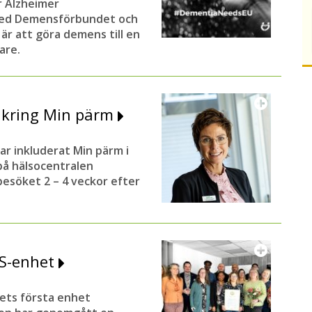
ar Alzheimer
 med Demensförbundet och
är att göra demens till en
are.
 kring Min pärm
 inkluderat Min pärm i
på hälsocentralen
besöket 2 – 4 veckor efter
SS-enhet
dets första enhet