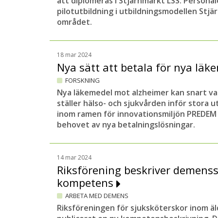
att diplomeras i Stjärnmärkt LSS. Person
pilotutbildning i utbildningsmodellen Stjä
området.
18 mar 2024
Nya sätt att betala för nya lä
FORSKNING
Nya läkemedel mot alzheimer kan snart va
ställer hälso- och sjukvården inför stora 
inom ramen för innovationsmiljön PREDEM 
behovet av nya betalningslösningar.
14 mar 2024
Riksförening beskriver demens
kompetens
ARBETA MED DEMENS
Riksföreningen för sjuksköterskor inom ä