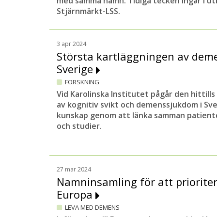
med samma namn. Tidiga tecken ingår i ut
Stjärnmärkt-LSS.
3 apr 2024
Största kartläggningen av dem
Sverige
FORSKNING
Vid Karolinska Institutet pågår den hittill
av kognitiv svikt och demenssjukdom i Sve
kunskap genom att länka samman patientda
och studier.
27 mar 2024
Namninsamling för att priorite
Europa
LEVA MED DEMENS