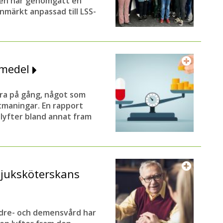
alen har genomgått en
rnmärkt anpassad till LSS-
kemedel
ra på gång, något som
utmaningar. En rapport
lyfter bland annat fram
sjuksköterskans
ldre- och demensvård har