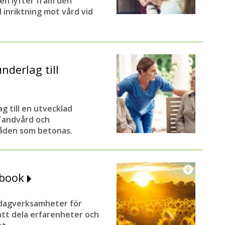
en lyfter fram den
inriktning mot vård vid
nderlag till
g till en utvecklad
 Tandvård och
råden som betonas.
ebook
l dagverksamheter för
tt dela erfarenheter och