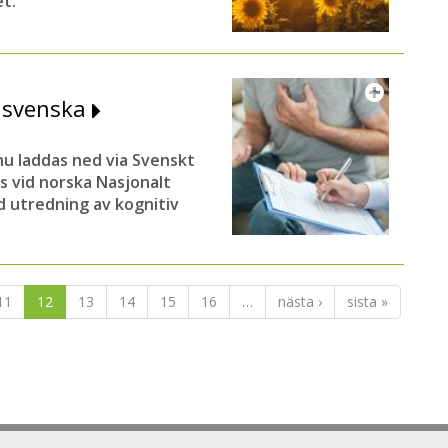
et.
å svenska
 laddas ned via Svenskt
 vid norska Nasjonalt
d utredning av kognitiv
11
12
13
14
15
16
…
nästa ›
sista »