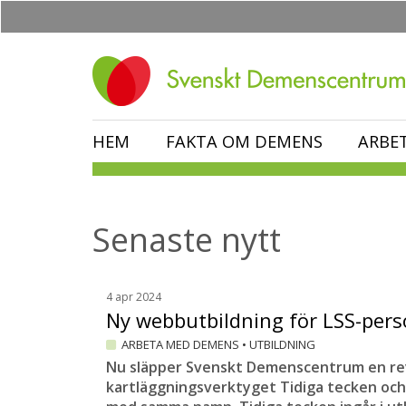
Hoppa
till
huvudinnehåll
HEM
FAKTA OM DEMENS
ARBE
Senaste nytt
4 apr 2024
Ny webbutbildning för LSS-per
ARBETA MED DEMENS
•
UTBILDNING
Nu släpper Svenskt Demenscentrum en rev
kartläggningsverktyget Tidiga tecken oc