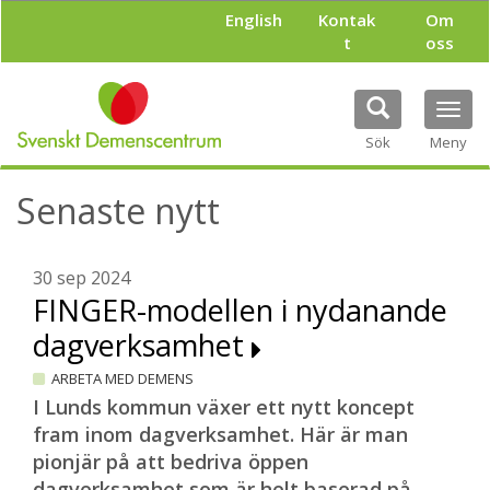
H
English
Kontak
Om
o
t
oss
p
p
a
Tog
t
navi
i
Sök
Meny
l
l
Senaste nytt
h
u
v
u
30 sep 2024
d
FINGER-modellen i nydanande
i
dagverksamhet
n
n
ARBETA MED DEMENS
e
h
I Lunds kommun växer ett nytt koncept
å
fram inom dagverksamhet. Här är man
l
pionjär på att bedriva öppen
l
dagverksamhet som är helt baserad på