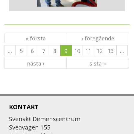
« första
‹ föregående
…
5
6
7
8
9
10
11
12
13
…
nästa ›
sista »
KONTAKT
Svenskt Demenscentrum
Sveavägen 155