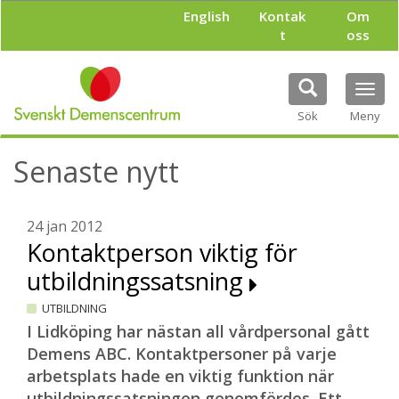
H
English
Kontak
Om
o
t
oss
p
p
a
Tog
t
navi
i
Sök
Meny
l
l
Senaste nytt
h
u
v
u
24 jan 2012
d
Kontaktperson viktig för
i
utbildningssatsning
n
n
UTBILDNING
e
h
I Lidköping har nästan all vårdpersonal gått
å
Demens ABC. Kontaktpersoner på varje
l
arbetsplats hade en viktig funktion när
l
utbildningssatsningen genomfördes. Ett