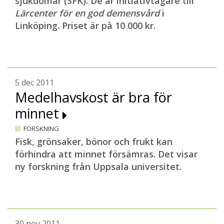
sjukdomar (SFK). De är initiativtagare till
Lärcenter för en god demensvård
i
Linköping. Priset är på 10 000 kr.
5 dec 2011
Medelhavskost är bra för
minnet
FORSKNING
Fisk, grönsaker, bönor och frukt kan
förhindra att minnet försämras. Det visar
ny forskning från Uppsala universitet.
30 nov 2011