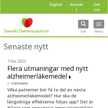
H
English
Kontak
Om
o
t
oss
p
p
a
Tog
t
navi
i
Sök
Meny
l
l
Senaste nytt
h
u
v
u
7 feb 2023
d
Flera utmaningar med nytt
i
alzheimerläkemedel
n
n
FORSKNING
e
h
Vilka patienter bör få ta del av nästa
å
alzheimerläkemedel? Hur ska de
l
långsiktiga effekterna följas upp? Det är
l
frågor som engagerar innovationsmiljön