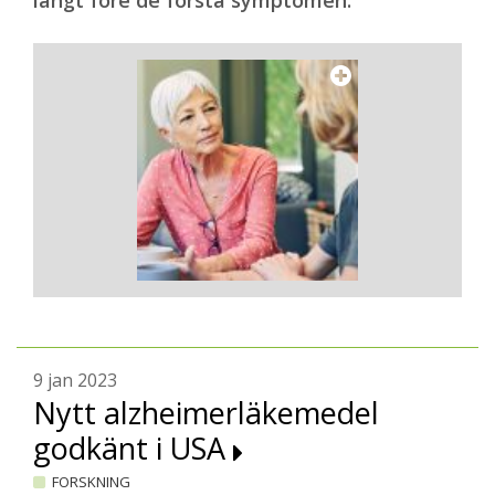
långt före de första symptomen.
9 jan 2023
Nytt alzheimerläkemedel
godkänt i USA
FORSKNING