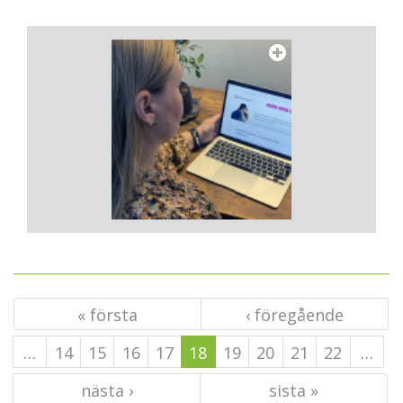
« första
‹ föregående
…
14
15
16
17
18
19
20
21
22
…
nästa ›
sista »