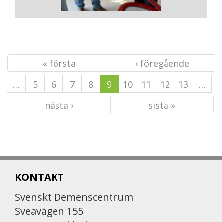
« första
‹ föregående
…
5
6
7
8
9
10
11
12
13
…
nästa ›
sista »
KONTAKT
Svenskt Demenscentrum
Sveavägen 155