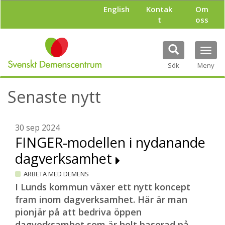
H
English
Kontak
Om
o
t
oss
p
p
a
Tog
t
navi
i
Sök
Meny
l
l
Senaste nytt
h
u
v
u
30 sep 2024
d
FINGER-modellen i nydanande
i
dagverksamhet
n
n
ARBETA MED DEMENS
e
h
I Lunds kommun växer ett nytt koncept
å
fram inom dagverksamhet. Här är man
l
pionjär på att bedriva öppen
l
dagverksamhet som är helt baserad på