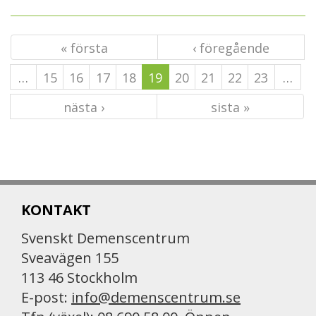
« första
‹ föregående
…
15
16
17
18
19
20
21
22
23
…
nästa ›
sista »
KONTAKT
Svenskt Demenscentrum
Sveavägen 155
113 46 Stockholm
E-post:
info@demenscentrum.se