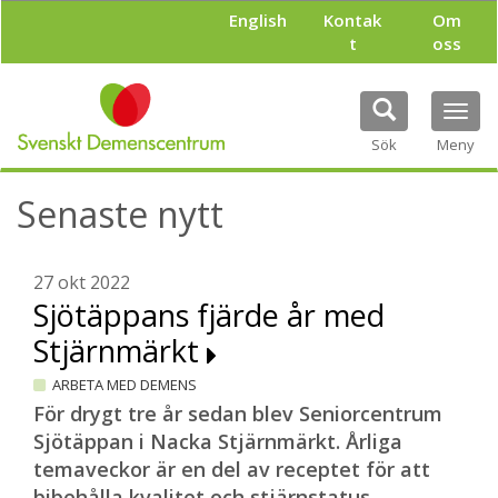
H
English
Kontak
Om
o
t
oss
p
p
a
Tog
t
navi
i
Sök
Meny
l
l
Senaste nytt
h
u
v
u
27 okt 2022
d
Sjötäppans fjärde år med
i
Stjärnmärkt
n
n
ARBETA MED DEMENS
e
h
För drygt tre år sedan blev Seniorcentrum
å
Sjötäppan i Nacka Stjärnmärkt. Årliga
l
temaveckor är en del av receptet för att
l
bibehålla kvalitet och stjärnstatus.