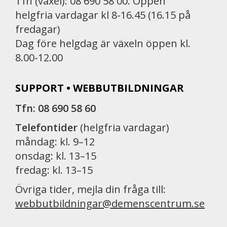
Tfn (växel): 08 690 58 00. Öppen
helgfria vardagar kl 8-16.45 (16.15 på
fredagar)
Dag före helgdag är växeln öppen kl.
8.00-12.00
SUPPORT • WEBBUTBILDNINGAR
Tfn: 08 690 58 60
Telefontider
(helgfria vardagar)
måndag: kl. 9–12
onsdag: kl. 13–15
fredag: kl. 13–15
Övriga tider, mejla din fråga till:
webbutbildningar@demenscentrum.se