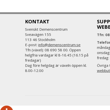
KONTAKT
SUPP
WEB
Svenskt Demenscentrum
Sveavägen 155
Tfn: 08
113 46 Stockholm
Telefo
E-post:
info@demenscentrum.se
måndag:
Tfn (växel): 08 690 58 00. Öppen
onsdag:
helgfria vardagar kl 8-16.45 (16.15 på
fredag:
fredagar)
Dag före helgdag är växeln öppen kl.
Övriga t
8.00-12.00
webbut