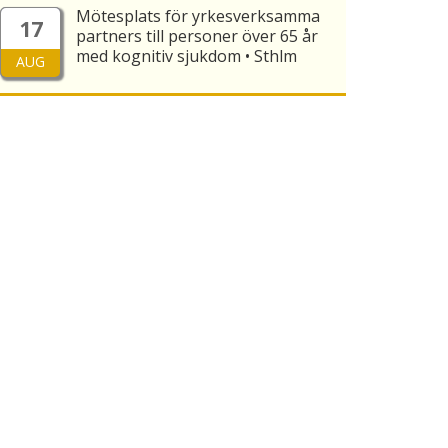
Mötesplats för yrkesverksamma
17
partners till personer över 65 år
med kognitiv sjukdom • Sthlm
AUG