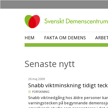
Hoppa
till
huvudinnehåll
HEM
FAKTA OM DEMENS
ARBE
Senaste nytt
26 maj 2009
Snabb viktminskning tidigt te
FORSKNING
Snabb viktnedgång hos äldre personer kan 
varningstecken på begynnande demenssju