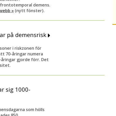
 frontotemporal demens.
 webb »
(nytt fönster).
svar på demensrisk
soner i riskzonen för
att 70-åringar numera
-åringar gjorde förr.
Det
sitet.
 sig 1000-
emensdagarna som hölls
lades 850