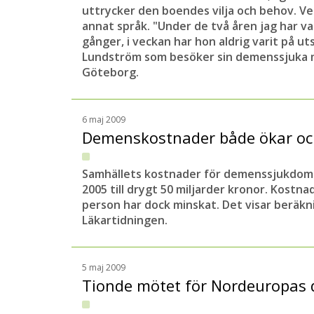
uttrycker den boendes vilja och behov. Ve
annat språk. "Under de två åren jag har var
gånger, i veckan har hon aldrig varit på u
Lundström som besöker sin demenssjuka m
Göteborg.
6 maj 2009
Demenskostnader både ökar o
Samhällets kostnader för demenssjukdoma
2005 till drygt 50 miljarder kronor. Kost
person har dock minskat. Det visar beräkn
Läkartidningen.
5 maj 2009
Tionde mötet för Nordeuropas