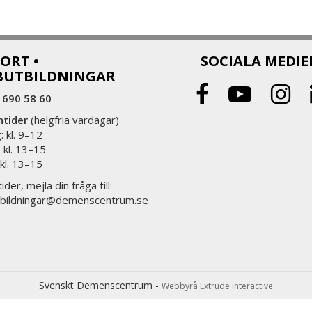
ORT •
SOCIALA MEDIE
BUTBILDNINGAR
 690 58 60
ntider
(helgfria vardagar)
 kl. 9–12
 kl. 13–15
 kl. 13–15
ider, mejla din fråga till:
bildningar@demenscentrum.se
Svenskt Demenscentrum -
Webbyrå Extrude interactive