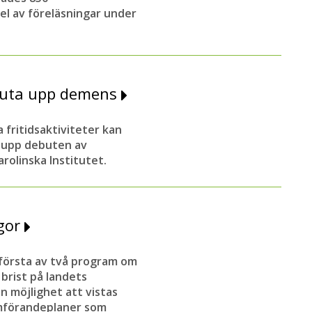
el av föreläsningar under
kjuta upp demens
fritidsaktiviteter kan
a upp debuten av
rolinska Institutet.
ågor
första av två program om
brist på landets
n möjlighet att vistas
omförandeplaner som