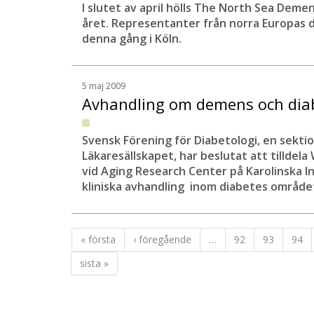
I slutet av april hölls The North Sea Deme
året. Representanter från norra Europas
denna gång i Köln.
5 maj 2009
Avhandling om demens och diab
Svensk Förening för Diabetologi, en sekti
Läkaresällskapet, har beslutat att tilldel
vid Aging Research Center på Karolinska In
kliniska avhandling inom diabetes område
« första
‹ föregående
…
92
93
94
sista »