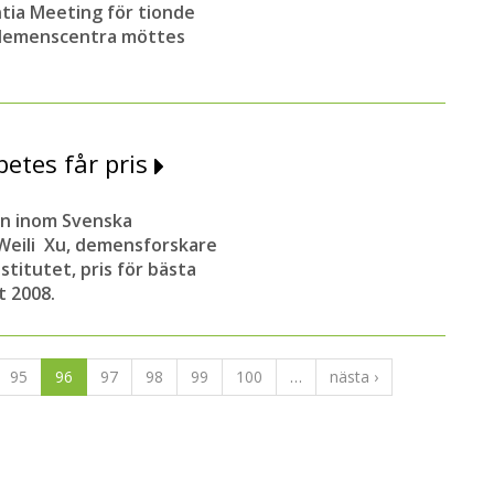
ntia Meeting för tionde
 demenscentra möttes
etes får pris
on inom Svenska
a Weili Xu, demensforskare
stitutet, pris för bästa
t 2008.
95
96
97
98
99
100
…
nästa ›