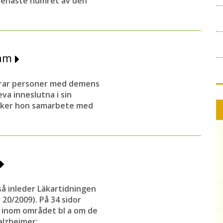
 senaste numret av den
ram
erar personer med demens
va inneslutna i sin
söker hon samarbete med
 så inleder Läkartidningen
20/2009). På 34 sidor
e inom området bl a om de
alzheimer: