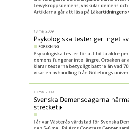
Lewykroppsdemens, vaskulär demens och
Artiklarna går att läsa på
Läkartidningens
13 maj 2009
Psykologiska tester ger inget 
FORSKNING
Psykologiska tester för att hitta äldre per
demens fungerar inte längre. Orsaken är 
klarar testerna betydligt bättre än vad 70
visar en avhandling från Göteborgs univer
13 maj 2009
Svenska Demensdagarna närmar
strecket
I år var Västerås värdstad för Svenska D
den 5-6 maj. På Aros Congress Center sam