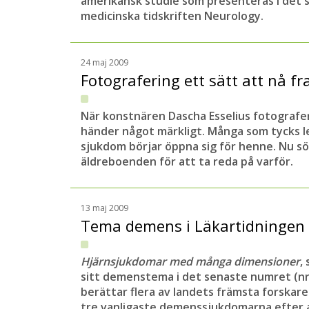
amerikansk studie som presenteras i det
medicinska tidskriften Neurology.
24 maj 2009
Fotografering ett sätt att nå f
När konstnären Dascha Esselius fotograf
händer något märkligt. Många som tycks le
sjukdom börjar öppna sig för henne. Nu 
äldreboenden för att ta reda på varför.
13 maj 2009
Tema demens i Läkartidningen
Hjärnsjukdomar med många dimensioner
,
sitt demenstema i det senaste numret (nr 
berättar flera av landets främsta forskar
tre vanligaste demenssjukdomarna efter 