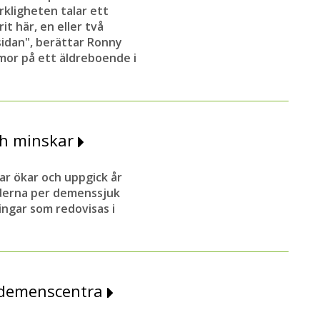
rkligheten talar ett
it här, en eller två
tsidan", berättar Ronny
or på ett äldreboende i
ch minskar
r ökar och uppgick år
naderna per demenssjuk
ingar som redovisas i
 demenscentra