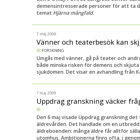
demensintresserade personer för att ta d
temat
Hjärna mångfald
.
7 maj 2009
Vänner och teaterbesök kan s
FORSKNING
Umgås med vänner, gå på teater och andra 
både minska risken för demens och skjut
sjukdomen. Det visar en avhandling från Ka
7 maj 2009
Uppdrag granskning väcker fr
Den 6 maj visade Uppdrag granskning det 
äldrevården. Det handlade om en utbredd 
äldreboenden: många äldre får alltför sälla
utomhus. Ambitionerna finns ofta, i gen