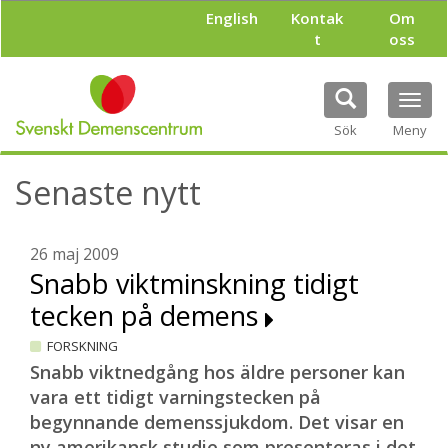
H
English
Kontak
Om
o
t
oss
p
p
a
Tog
t
navi
i
Sök
Meny
l
l
Senaste nytt
h
u
v
u
26 maj 2009
d
Snabb viktminskning tidigt
i
tecken på demens
n
n
FORSKNING
e
h
Snabb viktnedgång hos äldre personer kan
å
vara ett tidigt varningstecken på
l
begynnande demenssjukdom. Det visar en
l
ny amerikansk studie som presenteras i det