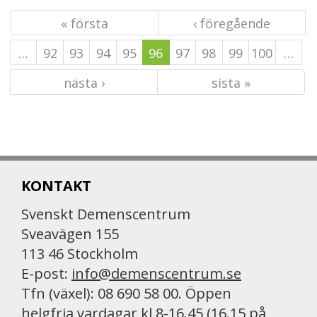
« första
‹ föregående
…
92
93
94
95
96
97
98
99
100
…
nästa ›
sista »
KONTAKT
Svenskt Demenscentrum
Sveavägen 155
113 46 Stockholm
E-post:
info@demenscentrum.se
Tfn (växel): 08 690 58 00. Öppen
helgfria vardagar kl 8-16.45 (16.15 på