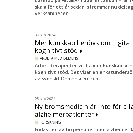
baserad på FINGER-modellen. Sedan Hjärnkå
skala för ett år sedan, strömmar nu deltag
verksamheten.
30 sep 2024
Mer kunskap behövs om digital 
kognitivt stöd
ARBETA MED DEMENS
Arbetsterapeuter vill ha mer kunskap kring
kognitivt stöd. Det visar en enkätunder
av Svenskt Demenscentrum.
25 sep 2024
Ny bromsmedicin är inte för all
alzheimerpatienter
FORSKNING
Endast en av tio personer med alzheimer 