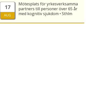
Mötesplats för yrkesverksamma
17
partners till personer över 65 år
med kognitiv sjukdom • Sthlm
AUG