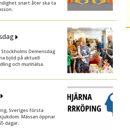
dighet snart åter ska ta
nsson.
nsdag
s Stockholms Demensdag
na bjöd på aktuell
ling och munhälsa.
t
ng, Sveriges första
ssjukdom. Mässan öppnar
65 dagar.