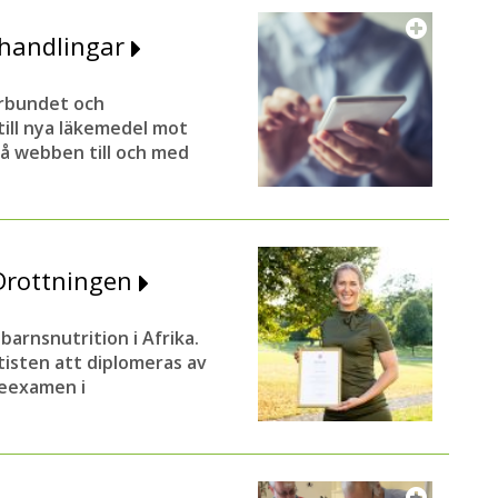
ehandlingar
rbundet och
till nya läkemedel mot
på webben till och med
 Drottningen
barnsnutrition i Afrika.
tisten att diplomeras av
leexamen i