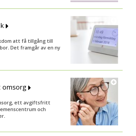
ik
m att få tillgång till
e bor. Det framgår av en ny
rt omsorg
sorg, ett avgiftsfritt
 Demenscentrum och
er.