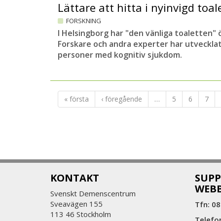
Lättare att hitta i nyinvigd toal
FORSKNING
I Helsingborg har "den vänliga toaletten"
Forskare och andra experter har utveckla
personer med kognitiv sjukdom.
« första
‹ föregående
…
5
6
7
KONTAKT
SUPP
WEB
Svenskt Demenscentrum
Sveavägen 155
Tfn: 08
113 46 Stockholm
Telefo