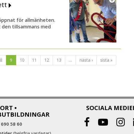
ett
 öppnat för allmänheten.
t den tillsammans med
8
9
10
11
12
13
…
nästa ›
sista »
ORT •
SOCIALA MEDIE
BUTBILDNINGAR
 690 58 60
ntider
(helgfria vardagar)