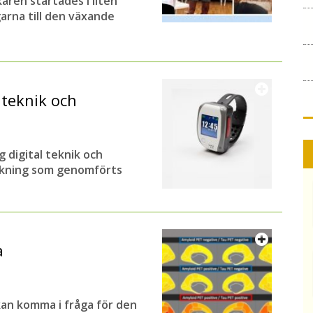
ren startades i liten
arna till den växande
teknik och
 digital teknik och
sökning som genomförts
a
kan komma i fråga för den