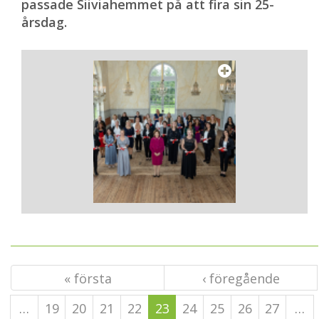
passade Siiviahemmet på att fira sin 25-
årsdag.
« första
‹ föregående
…
19
20
21
22
23
24
25
26
27
…