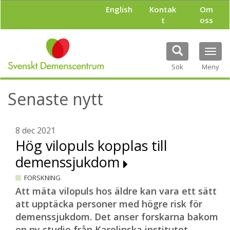
H
English
Kontak
Om
o
t
oss
p
p
a
Tog
t
navi
i
Sök
Meny
l
l
Senaste nytt
h
u
v
u
8 dec 2021
d
Hög vilopuls kopplas till
i
demenssjukdom
n
n
FORSKNING
e
h
Att mäta vilopuls hos äldre kan vara ett sätt
å
att upptäcka personer med högre risk för
l
demenssjukdom. Det anser forskarna bakom
l
en ny studie från Karolinska institutet.