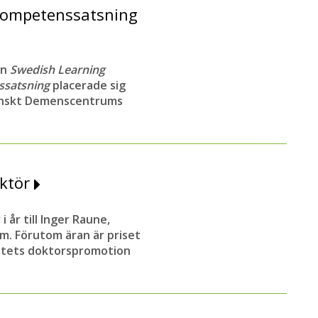
kompetenssatsning
en
Swedish Learning
ssatsning
placerade sig
venskt Demenscentrums
aktör
i år till Inger Raune,
um. Förutom äran är priset
sitets doktorspromotion