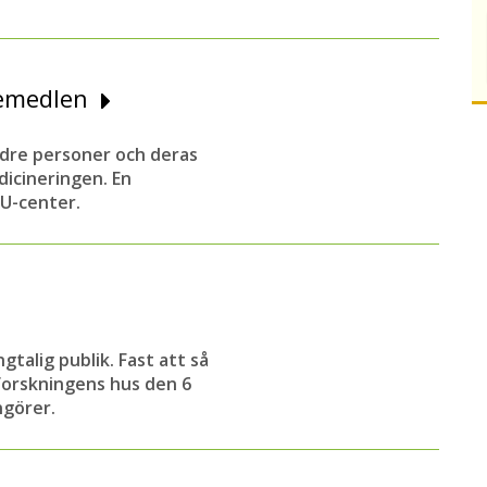
äkemedlen
ldre personer och deras
icineringen. En
oU-center.
talig publik. Fast att så
forskningens hus den 6
ngörer.