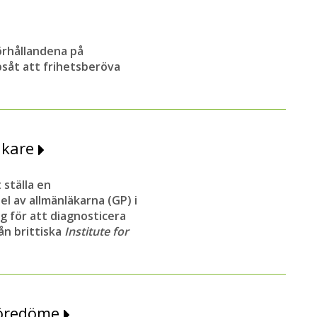
örhållandena på
psåt att frihetsberöva
äkare
 ställa en
l av allmänläkarna (GP) i
g för att diagnosticera
ån brittiska
Institute for
föredöme