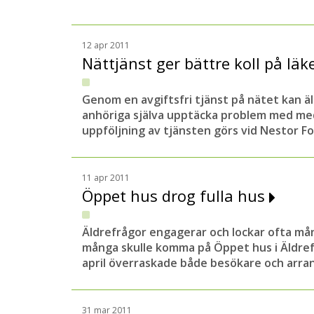
12 apr 2011
Nättjänst ger bättre koll på l
Genom en avgiftsfri tjänst på nätet kan ä
anhöriga själva upptäcka problem med med
uppföljning av tjänsten görs vid Nestor F
11 apr 2011
Öppet hus drog fulla hus
Äldrefrågor engagerar och lockar ofta mång
många skulle komma på Öppet hus i Äldre
april överraskade både besökare och arra
31 mar 2011