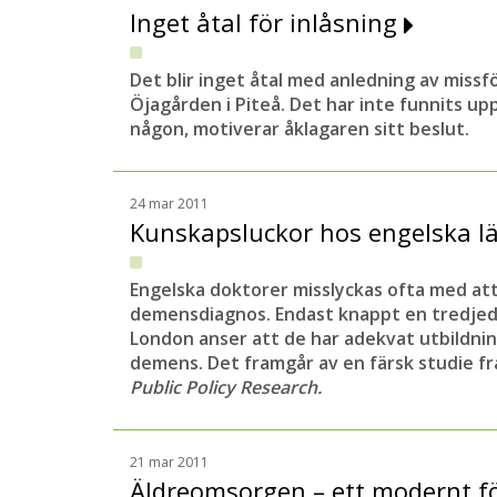
Inget åtal för inlåsning
Det blir inget åtal med anledning av missf
Öjagården i Piteå. Det har inte funnits up
någon, motiverar åklagaren sitt beslut.
24 mar 2011
Kunskapsluckor hos engelska l
Engelska doktorer misslyckas ofta med att
demensdiagnos. Endast knappt en tredjede
London anser att de har adekvat utbildnin
demens. Det framgår av en färsk studie fr
Public Policy Research.
21 mar 2011
Äldreomsorgen – ett modernt 