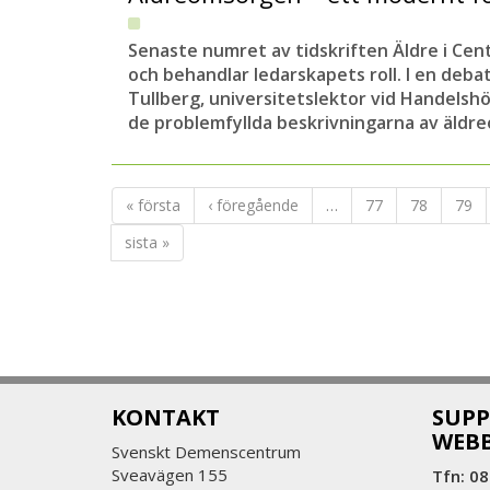
Senaste numret av tidskriften Äldre i Ce
och behandlar ledarskapets roll. I en debat
Tullberg, universitetslektor vid Handelsh
de problemfyllda beskrivningarna av äldr
« första
‹ föregående
…
77
78
79
sista »
KONTAKT
SUPP
WEB
Svenskt Demenscentrum
Sveavägen 155
Tfn: 08