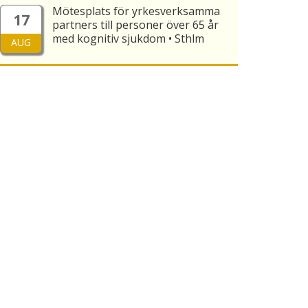
Mötesplats för yrkesverksamma
17
partners till personer över 65 år
med kognitiv sjukdom • Sthlm
AUG