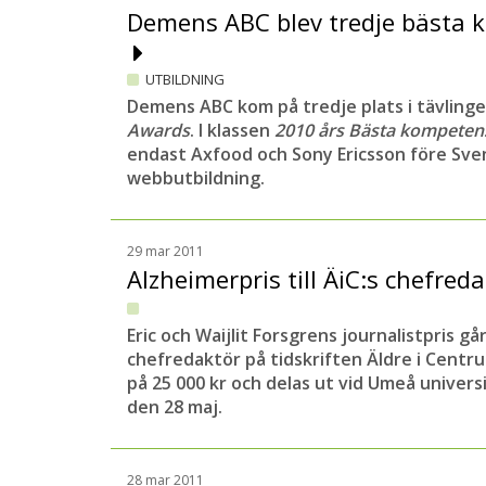
Demens ABC blev tredje bästa 
UTBILDNING
Demens ABC kom på tredje plats i tävling
Awards
. I klassen
2010 års Bästa kompeten
endast Axfood och Sony Ericsson före S
webbutbildning.
29 mar 2011
Alzheimerpris till ÄiC:s chefred
Eric och Waijlit Forsgrens journalistpris går 
chefredaktör på tidskriften Äldre i Centr
på 25 000 kr och delas ut vid Umeå univer
den 28 maj.
28 mar 2011