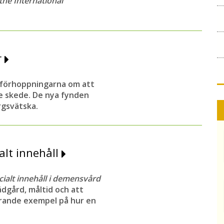
 the International
r
 förhoppningarna om att
re skede. De nya fynden
rgsvätska.
alt innehåll
cialt innehåll i demensvård
ädgård, måltid och att
rerande exempel på hur en