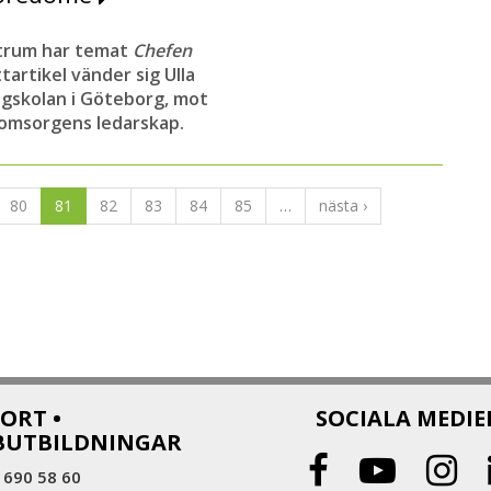
ntrum har temat
C
hefen
tartikel vänder sig Ulla
ögskolan i Göteborg, mot
eomsorgens ledarskap.
80
81
82
83
84
85
…
nästa ›
ORT •
SOCIALA MEDIE
BUTBILDNINGAR
 690 58 60