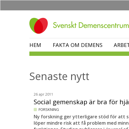
Hoppa
till
huvudinnehåll
HEM
FAKTA OM DEMENS
ARBE
Senaste nytt
26 apr 2011
Social gemenskap är bra för h
FORSKNING
Ny forskning ger ytterligare stöd för att 
löper mindre risk att få problem med minn