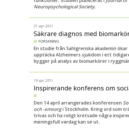
funktioner.
Studien publiceras i
Journal of
Neuropsychological Society.
21 apr 2011
Säkrare diagnos med biomarkö
FORSKNING
En studie från Sahlgrenska akademin ökar
upptäcka Alzheimers sjukdom i ett tidiga
bygger på analys av biomarkörer i ryggmä
19 apr 2011
Inspirerande konferens om soci
Den 14 april arrangerades konferensen
So
och -omsorg
i Stockholm. Kring ord som tr
trivas och ha roligt kretsade några inspi
meningsfull vardag kan se ut.