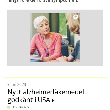
långt före de första symptomen.
9 jan 2023
Nytt alzheimerläkemedel
godkänt i USA
FORSKNING