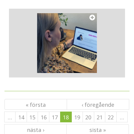
« första
‹ föregående
…
14
15
16
17
18
19
20
21
22
…
nästa ›
sista »