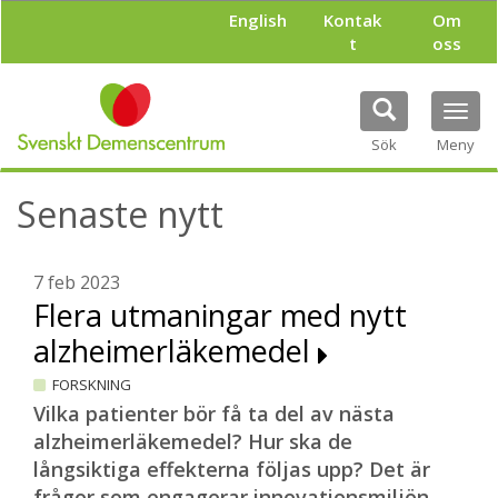
H
English
Kontak
Om
o
t
oss
p
p
a
Tog
t
navi
i
Sök
Meny
l
l
Senaste nytt
h
u
v
u
7 feb 2023
d
Flera utmaningar med nytt
i
alzheimerläkemedel
n
n
FORSKNING
e
h
Vilka patienter bör få ta del av nästa
å
alzheimerläkemedel? Hur ska de
l
långsiktiga effekterna följas upp? Det är
l
frågor som engagerar innovationsmiljön