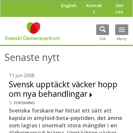
H
English
Kontak
Om
o
t
oss
p
p
a
Tog
t
navi
i
Sök
Meny
l
l
Senaste nytt
h
u
v
u
11 jun 2008
d
Svensk upptäckt väcker hopp
i
om nya behandlingar
n
n
FORSKNING
e
h
Svenska forskare har hittat ett sätt att
å
kapsla in amyloid-beta-peptiden, det ämne
l
som lagras i onormalt stora mängder i en
l
Alzheimersjuk hjärna. Upptäckten väcker