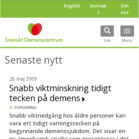
H
English
Kontak
Om
o
t
oss
p
p
a
Tog
t
navi
i
Sök
Meny
l
l
Senaste nytt
h
u
v
u
26 maj 2009
d
Snabb viktminskning tidigt
i
tecken på demens
n
n
FORSKNING
e
h
Snabb viktnedgång hos äldre personer kan
å
vara ett tidigt varningstecken på
l
begynnande demenssjukdom. Det visar en
l
ny amerikansk studie som presenteras i det