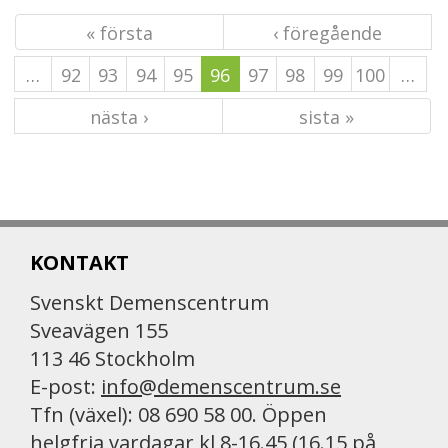
« första
‹ föregående
…
92
93
94
95
96
97
98
99
100
…
nästa ›
sista »
KONTAKT
Svenskt Demenscentrum
Sveavägen 155
113 46 Stockholm
E-post:
info@demenscentrum.se
Tfn (växel): 08 690 58 00. Öppen
helgfria vardagar kl 8-16.45 (16.15 på