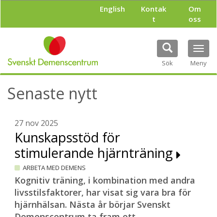
H
English
Kontak
Om
o
t
oss
p
p
a
Tog
t
navi
i
Sök
Meny
l
l
Senaste nytt
h
u
v
u
27 nov 2025
d
Kunskapsstöd för
i
stimulerande hjärnträning
n
n
ARBETA MED DEMENS
e
h
Kognitiv träning, i kombination med andra
å
livsstilsfaktorer, har visat sig vara bra för
l
hjärnhälsan. Nästa år börjar Svenskt
l
Demenscentrum ta fram ett