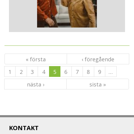
« första
‹ föregående
1
2
3
4
5
6
7
8
9
…
nästa ›
sista »
KONTAKT