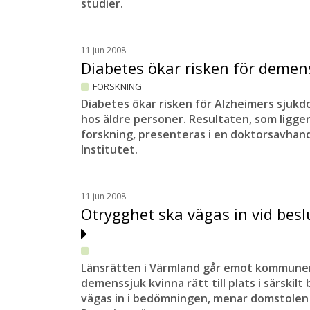
studier.
11 jun 2008
Diabetes ökar risken för deme
FORSKNING
Diabetes ökar risken för Alzheimers sjuk
hos äldre personer. Resultaten, som ligger 
forskning, presenteras i en doktorsavhand
Institutet.
11 jun 2008
Otrygghet ska vägas in vid bes
Länsrätten i Värmland går emot kommunens
demenssjuk kvinna rätt till plats i särskil
vägas in i bedömningen, menar domstolen o