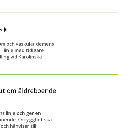
ns
dom och vaskulär demens
i linje med tidigare
ling vid Karolinska
lut om äldreboende
 linje och ger en
t boende. Otrygghet ska
ch hänvisar till