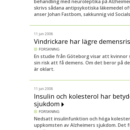
behandling med neuroleptika på Alzheimer
skrivs sådana antipsykotiska läkemedel oft
anser Johan Fastbom, sakkunnig vid Social
11 jun 2008
Vindrickare har lägre demensri
FORSKNING
En studie från Göteborg visar att kvinnor 
sin risk att få demens. Om det beror på deras
är oklart.
11 jun 2008
Insulin och kolesterol har betyd
sjukdom
FORSKNING
Nedsatt insulinfunktion och höga kolestero
uppkomsten av Alzheimers sjukdom. Det f