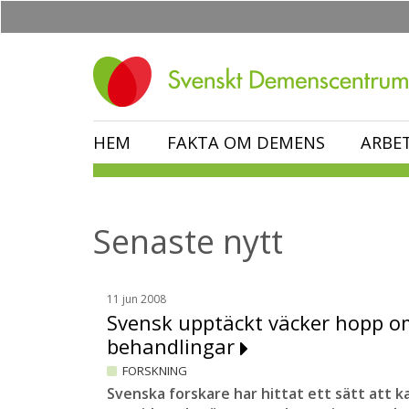
Hoppa
till
huvudinnehåll
HEM
FAKTA OM DEMENS
ARBE
Senaste nytt
11 jun 2008
Svensk upptäckt väcker hopp o
behandlingar
FORSKNING
Svenska forskare har hittat ett sätt att k