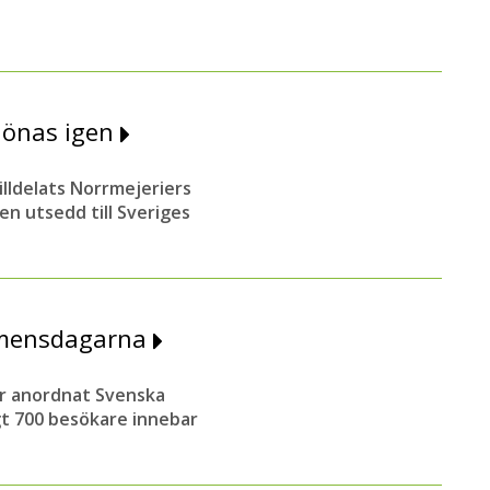
lönas igen
lldelats Norrmejeriers
en utsedd till Sveriges
emensdagarna
r anordnat Svenska
gt 700 besökare innebar