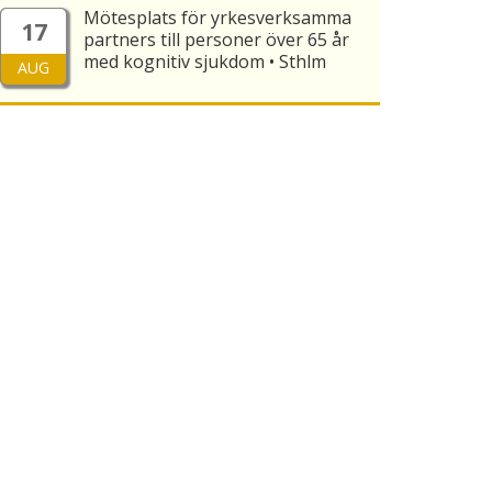
Mötesplats för yrkesverksamma
17
partners till personer över 65 år
med kognitiv sjukdom • Sthlm
AUG