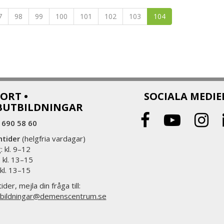
7
98
99
100
101
102
103
104
ORT •
SOCIALA MEDIE
BUTBILDNINGAR
 690 58 60
ntider
(helgfria vardagar)
 kl. 9–12
 kl. 13–15
 kl. 13–15
ider, mejla din fråga till:
bildningar@demenscentrum.se