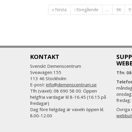
« första
‹ föregående
…
96
9
KONTAKT
SUPP
WEB
Svenskt Demenscentrum
Sveavägen 155
Tfn: 08
113 46 Stockholm
Telefo
E-post:
info@demenscentrum.se
måndag:
Tfn (växel): 08 690 58 00. Öppen
onsdag:
helgfria vardagar kl 8-16.45 (16.15 på
fredag:
fredagar)
Dag före helgdag är växeln öppen kl.
Övriga t
8.00-12.00
webbut