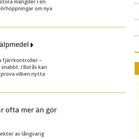
 stora mängder i en
 förhoppningar om nya
jälpmedel
 fjärrkontroller –
snabbt. I Borås kan
prova vilken nytta
r ofta mer än gör
fekter av långvarig