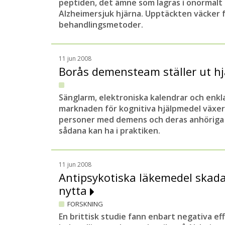
peptiden, det ämne som lagras i onormalt
Alzheimersjuk hjärna. Upptäckten väcker
behandlingsmetoder.
11 jun 2008
Borås demensteam ställer ut h
Sänglarm, elektroniska kalendrar och enkla
marknaden för kognitiva hjälpmedel växer 
personer med demens och deras anhöriga 
sådana kan ha i praktiken.
11 jun 2008
Antipsykotiska läkemedel skada
nytta
FORSKNING
En brittisk studie fann enbart negativa ef