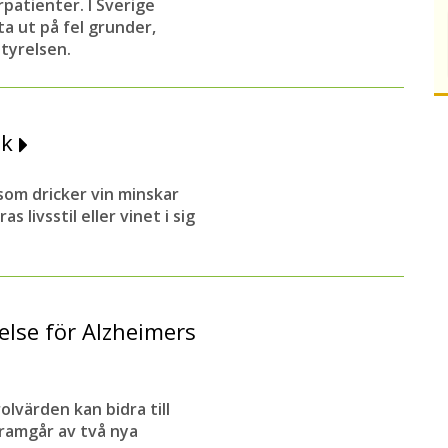
patienter. I Sverige
a ut på fel grunder,
styrelsen.
sk
som dricker vin minskar
 livsstil eller vinet i sig
else för Alzheimers
lvärden kan bidra till
ramgår av två nya