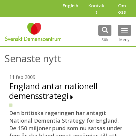
H
English
Kontak
Om
o
t
oss
p
p
a
Tog
t
navi
i
Sök
Meny
l
l
Senaste nytt
h
u
v
u
11 feb 2009
d
England antar nationell
i
demensstrategi
n
n
e
h
Den brittiska regeringen har antagit
å
National Dementia Strategy for England.
l
De 150 miljoner pund som nu satsas under
l
fem år ska bland annat användas till att