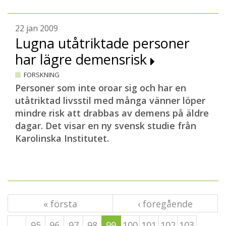
22 jan 2009
Lugna utåtriktade personer
har lägre demensrisk
FORSKNING
Personer som inte oroar sig och har en
utåtriktad livsstil med många vänner löper
mindre risk att drabbas av demens på äldre
dagar. Det visar en ny svensk studie från
Karolinska Institutet.
« första
‹ föregående
…
95
96
97
98
99
100
101
102
103