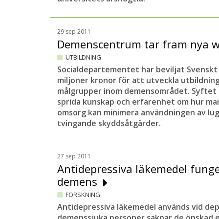
29 sep 2011
Demenscentrum tar fram nya w
UTBILDNING
Socialdepartementet har beviljat Svens
miljoner kronor för att utveckla utbildnin
målgrupper inom demensområdet. Syftet 
sprida kunskap och erfarenhet om hur ma
omsorg kan minimera användningen av lu
tvingande skyddsåtgärder.
27 sep 2011
Antidepressiva läkemedel funger
demens
FORSKNING
Antidepressiva läkemedel används vid dep
demenssjuka personer saknar de önskad e