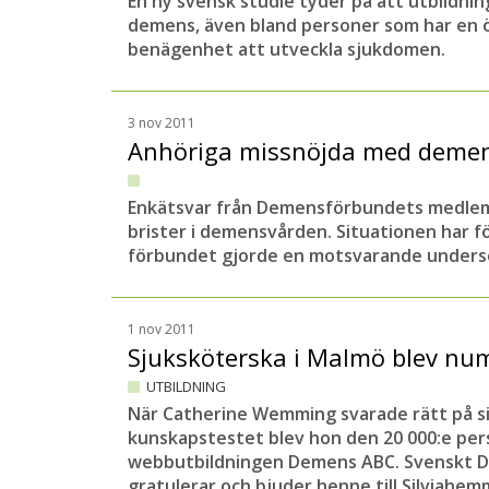
En ny svensk studie tyder på att utbildnin
demens, även bland personer som har en
benägenhet att utveckla sjukdomen.
3 nov 2011
Anhöriga missnöjda med deme
Enkätsvar från Demensförbundets medlemm
brister i demensvården. Situationen har f
förbundet gjorde en motsvarande unders
1 nov 2011
Sjuksköterska i Malmö blev n
UTBILDNING
När Catherine Wemming svarade rätt på si
kunskapstestet blev hon den 20 000:e pe
webbutbildningen Demens ABC. Svenskt
gratulerar och bjuder henne till Silviahem