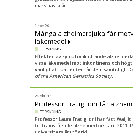
mars nästa år.
1 nov 2011
Många alzheimersjuka får mot
läkemedel
FORSKNING
Effekten av symptomlindrande alzheimer
vissa läkemedel mot inkontinens och högt 
vanligt att patienter får dem
samtidigt. De
of the American Geriatrics Society.
26 okt 2011
Professor Fratiglioni får alzhei
FORSKNING
Professor Laura Fratiglioni har fått Waijlit
till framstående alzheimerforskare 2011. 
universitets årshögtid.