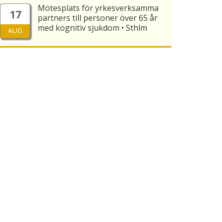
Mötesplats för yrkesverksamma
17
partners till personer över 65 år
med kognitiv sjukdom • Sthlm
AUG