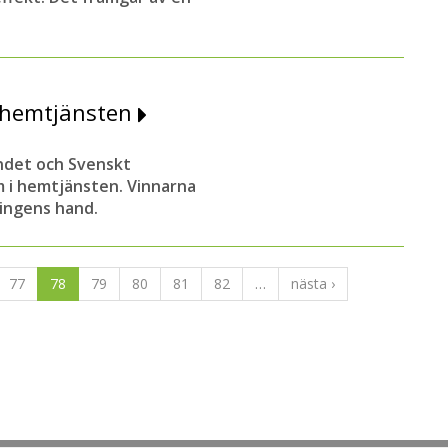
i hemtjänsten
ndet och Svenskt
i hemtjänsten. Vinnarna
ningens hand.
77
78
79
80
81
82
…
nästa ›