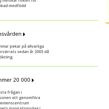
g minskar risken för
 ökad medfödd
nsvården
ar pekar på allvarliga
örvärrats sedan år 2003 då
ökning.
ummer 20 000
sta frågan i
rsonen att genomföra
 Demenscentrum
mets inspirationsdag i