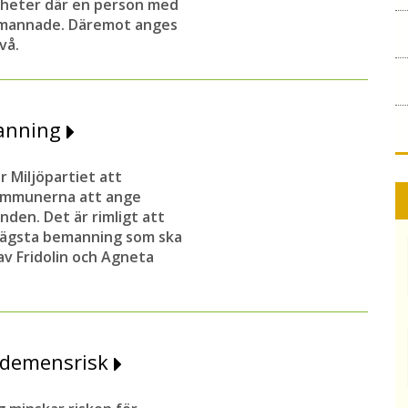
nheter där en person med
emannade. Däremot anges
ivå.
manning
r Miljöpartiet att
kommunerna att ange
nden. Det är rimligt att
 lägsta bemanning som ska
av Fridolin och Agneta
g demensrisk