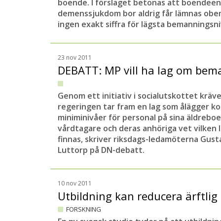
boende. I förslaget betonas att boendee
demenssjukdom bor aldrig får lämnas ob
ingen exakt siffra för lägsta bemanningsn
23 nov 2011
DEBATT: MP vill ha lag om be
Genom ett initiativ i socialutskottet kräve
regeringen tar fram en lag som ålägger 
miniminivåer för personal på sina äldreboe
vårdtagare och deras anhöriga vet vilken
finnas, skriver riksdags-ledamöterna Gust
Luttorp på DN-debatt.
10 nov 2011
Utbildning kan reducera ärftli
FORSKNING