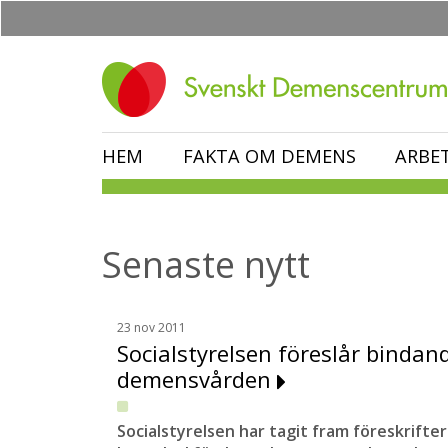
Hoppa
till
huvudinnehåll
HEM
FAKTA OM DEMENS
ARBE
Senaste nytt
23 nov 2011
Socialstyrelsen föreslår bindand
demensvården
Socialstyrelsen har tagit fram föreskrifter