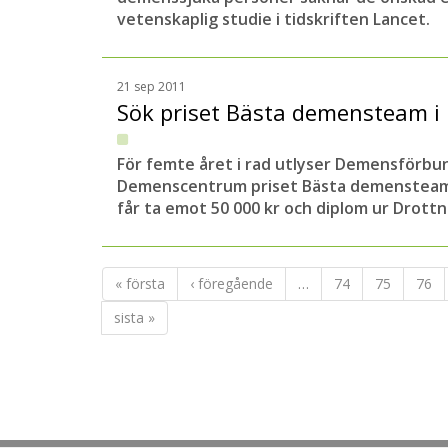
vetenskaplig studie i tidskriften Lancet.
21 sep 2011
Sök priset Bästa demensteam 
För femte året i rad utlyser Demensförbu
Demenscentrum priset Bästa demensteam 
får ta emot 50 000 kr och diplom ur Drott
« första
‹ föregående
…
74
75
76
sista »