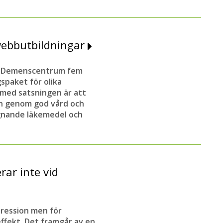
ebbutbildningar
kt Demenscentrum fem
gspaket för olika
med satsningen är att
n genom god vård och
gnande läkemedel och
ar inte vid
ression men för
ffekt. Det framgår av en